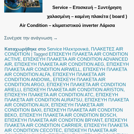
Service – Επισκευή – Συντήρηση
χαλασμένη – καμένη πλακέτα ( board )
Air Condition – κλιματιστικού inverter Λάρισα
Συνέχισε την ανάγνωση
→
Καταχωρήθηκε στο
Service Ηλεκτρονικά
,
ΠΛΑΚΕΤΕΣ AIR
CONDITION
|
Tagged
ΕΠΙΣΚΕΥΗ ΠΛΑΚΕΤΑ AIR CONDITION
ACTIVE
,
ΕΠΙΣΚΕΥΗ ΠΛΑΚΕΤΑ AIR CONDITION ADVANCED
AIR
,
ΕΠΙΣΚΕΥΗ ΠΛΑΚΕΤΑ AIR CONDITION AEG
,
ΕΠΙΣΚΕΥΗ
ΠΛΑΚΕΤΑ AIR CONDITION AIRWELL
,
ΕΠΙΣΚΕΥΗ ΠΛΑΚΕΤΑ
AIR CONDITION ALFA
,
ΕΠΙΣΚΕΥΗ ΠΛΑΚΕΤΑ AIR
CONDITION ANDOWL
,
ΕΠΙΣΚΕΥΗ ΠΛΑΚΕΤΑ AIR
CONDITION ARGO
,
ΕΠΙΣΚΕΥΗ ΠΛΑΚΕΤΑ AIR CONDITION
ARIELLI
,
ΕΠΙΣΚΕΥΗ ΠΛΑΚΕΤΑ AIR CONDITION ARISTON
,
ΕΠΙΣΚΕΥΗ ΠΛΑΚΕΤΑ AIR CONDITION ATC
,
ΕΠΙΣΚΕΥΗ
ΠΛΑΚΕΤΑ AIR CONDITION AURATSU
,
ΕΠΙΣΚΕΥΗ ΠΛΑΚΕΤΑ
AIR CONDITION AUX
,
ΕΠΙΣΚΕΥΗ ΠΛΑΚΕΤΑ AIR
CONDITION BAXI
,
ΕΠΙΣΚΕΥΗ ΠΛΑΚΕΤΑ AIR CONDITION
BEKO
,
ΕΠΙΣΚΕΥΗ ΠΛΑΚΕΤΑ AIR CONDITION BOSCH
,
ΕΠΙΣΚΕΥΗ ΠΛΑΚΕΤΑ AIR CONDITION BRYANT
,
ΕΠΙΣΚΕΥΗ
ΠΛΑΚΕΤΑ AIR CONDITION CARRIER
,
ΕΠΙΣΚΕΥΗ ΠΛΑΚΕΤΑ
AIR CONDITION CECOTEC
,
ΕΠΙΣΚΕΥΗ ΠΛΑΚΕΤΑ AIR