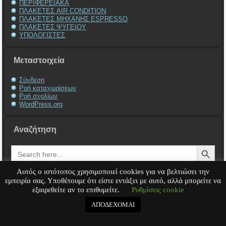
ΠΕΡΙΦΕΡΕΙΑΚΑ
ΠΛΑΚΕΤΕΣ AIR CONDITION
ΠΛΑΚΕΤΕΣ ΜΗΧΑΝΗΣ ESPRESSO
ΠΛΑΚΕΤΕΣ ΨΥΓΕΙΟΥ
ΥΠΟΛΟΓΙΣΤΕΣ
Μεταστοιχεία
Σύνδεση
Ροή καταχωρίσεων
Ροή σχολίων
WordPress.org
Αναζήτηση
Search Button
Search
for:
Αυτός ο ιστότοπος χρησιμοποιεί cookies για να βελτιώσει την
εμπειρία σας. Υποθέτουμε ότι είστε εντάξει με αυτό, αλλά μπορείτε να
εξαιρεθείτε αν το επιθυμείτε.
Ρυθμίσεις cookie
Service Υπολογιστή
Service Laptop
Service Macbook
Service Περιφερειακά
Service
Παιχνιδομηχανές
Service Ηλεκτρονικά
ΑΠΟΔΕΧΟΜΑΙ
Copyright © 2008 - 2026
Tech-Team
All rights reserved.
.