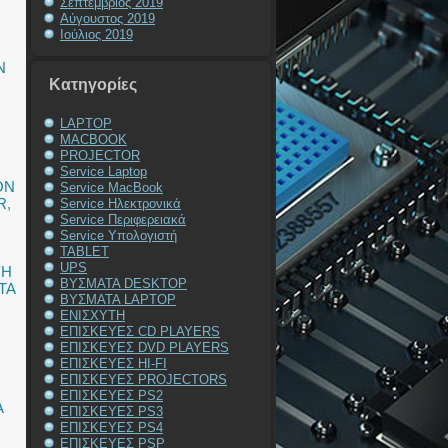
Σεπτέμβριος 2019
Αύγουστος 2019
Ιούλιος 2019
N
Kατηγορίες
LAPTOP
MACBOOK
PROJECTOR
Service Laptop
ON
Service MacBook
R
,
Service Ηλεκτρονικά
Service Περιφερειακά
Service Υπολογιστή
TABLET
UPS
ΥΗ
ΒΥΣΜΑΤΑ DESKTOP
ΤΑ
ΒΥΣΜΑΤΑ LAPTOP
ΕΝΙΣΧΥΤΗ
ΕΠΙΣΚΕΥΕΣ CD PLAYERS
ΕΠΙΣΚΕΥΕΣ DVD PLAYERS
ΕΠΙΣΚΕΥΕΣ HI-FI
ΕΠΙΣΚΕΥΕΣ PROJECTORS
ΕΠΙΣΚΕΥΕΣ PS2
Α
ΕΠΙΣΚΕΥΕΣ PS3
ΕΠΙΣΚΕΥΕΣ PS4
ΕΠΙΣΚΕΥΕΣ PSP