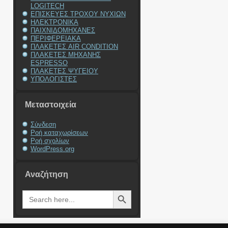
LOGITECH
ΕΠΙΣΚΕΥΕΣ ΤΡΟΧΟΥ ΝΥΧΙΩΝ
ΗΛΕΚΤΡΟΝΙΚΑ
ΠΑΙΧΝΙΔΟΜΗΧΑΝΕΣ
ΠΕΡΙΦΕΡΕΙΑΚΑ
ΠΛΑΚΕΤΕΣ AIR CONDITION
ΠΛΑΚΕΤΕΣ ΜΗΧΑΝΗΣ
ESPRESSO
ΠΛΑΚΕΤΕΣ ΨΥΓΕΙΟΥ
ΥΠΟΛΟΓΙΣΤΕΣ
Μεταστοιχεία
Σύνδεση
Ροή καταχωρίσεων
Ροή σχολίων
WordPress.org
Αναζήτηση
Search Button
Search
for: