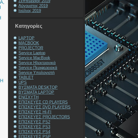
Σεπτέμβριος 2019
DA
,
Αύγουστος 2019
Η
Ιούλιος 2019
Η
Kατηγορίες
LAPTOP
MACBOOK
PROJECTOR
Service Laptop
Service MacBook
Service Ηλεκτρονικά
Service Περιφερειακά
Service Υπολογιστή
TABLET
ΥΗ
UPS
ΒΥΣΜΑΤΑ DESKTOP
ΒΥΣΜΑΤΑ LAPTOP
ΕΝΙΣΧΥΤΗ
ΕΠΙΣΚΕΥΕΣ CD PLAYERS
ΕΠΙΣΚΕΥΕΣ DVD PLAYERS
ΕΠΙΣΚΕΥΕΣ HI-FI
ΕΠΙΣΚΕΥΕΣ PROJECTORS
ΕΠΙΣΚΕΥΕΣ PS2
ΕΠΙΣΚΕΥΕΣ PS3
ΕΠΙΣΚΕΥΕΣ PS4
ΕΠΙΣΚΕΥΕΣ PSP