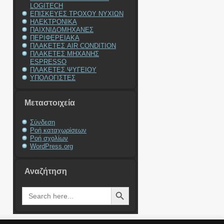
LOGITECH
ΕΠΙΣΚΕΥΕΣ ΤΡΟΧΟΥ ΝΥΧΙΩΝ
ΗΛΕΚΤΡΟΝΙΚΑ
ΠΑΙΧΝΙΔΟΜΗΧΑΝΕΣ
ΠΕΡΙΦΕΡΕΙΑΚΑ
ΠΛΑΚΕΤΕΣ AIR CONDITION
ΠΛΑΚΕΤΕΣ ΜΗΧΑΝΗΣ
ESPRESSO
ΠΛΑΚΕΤΕΣ ΨΥΓΕΙΟΥ
ΥΠΟΛΟΓΙΣΤΕΣ
Μεταστοιχεία
Σύνδεση
Ροή καταχωρίσεων
Ροή σχολίων
WordPress.org
Αναζήτηση
Search Button
Search
for: