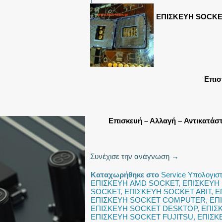
ΕΠΙΣΚΕΥΗ SOCKE
Επισ
Επισκευή – Αλλαγή – Αντικατά
Συνέχισε την ανάγνωση
→
Καταχωρήθηκε στο
Service Υπολογισ
ΕΠΙΣΚΕΥΗ AMD SOCKET
,
ΕΠΙΣΚΕΥΗ 
SOCKET
,
ΕΠΙΣΚΕΥΗ SOCKET ABIT
,
Ε
ΕΠΙΣΚΕΥΗ SOCKET COMPUTER
,
ΕΠ
ΕΠΙΣΚΕΥΗ SOCKET DESKTOP
,
ΕΠΙΣ
ΕΠΙΣΚΕΥΗ SOCKET FUJITSU
,
ΕΠΙΣΚ