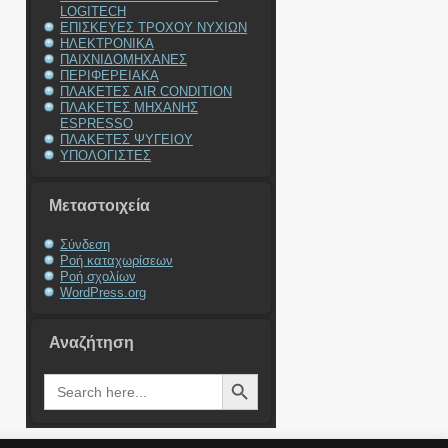
LOGITECH
ΕΠΙΣΚΕΥΕΣ ΤΡΟΧΟΥ ΝΥΧΙΩΝ
ΗΛΕΚΤΡΟΝΙΚΑ
ΠΑΙΧΝΙΔΟΜΗΧΑΝΕΣ
ΠΕΡΙΦΕΡΕΙΑΚΑ
ΠΛΑΚΕΤΕΣ AIR CONDITION
ΠΛΑΚΕΤΕΣ ΜΗΧΑΝΗΣ
ESPRESSO
ΠΛΑΚΕΤΕΣ ΨΥΓΕΙΟΥ
ΥΠΟΛΟΓΙΣΤΕΣ
Μεταστοιχεία
Σύνδεση
Ροή καταχωρίσεων
Ροή σχολίων
WordPress.org
Αναζήτηση
Search Button
Search
for: