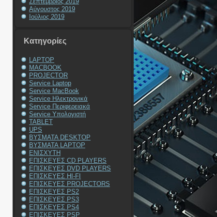
Σεπτέμβριος 2019
Αύγουστος 2019
Ιούλιος 2019
Kατηγορίες
LAPTOP
MACBOOK
PROJECTOR
Service Laptop
Service MacBook
Service Ηλεκτρονικά
Service Περιφερειακά
Service Υπολογιστή
TABLET
UPS
ΒΥΣΜΑΤΑ DESKTOP
ΒΥΣΜΑΤΑ LAPTOP
ΕΝΙΣΧΥΤΗ
ΕΠΙΣΚΕΥΕΣ CD PLAYERS
ΕΠΙΣΚΕΥΕΣ DVD PLAYERS
ΕΠΙΣΚΕΥΕΣ HI-FI
ΕΠΙΣΚΕΥΕΣ PROJECTORS
ΕΠΙΣΚΕΥΕΣ PS2
ΕΠΙΣΚΕΥΕΣ PS3
ΕΠΙΣΚΕΥΕΣ PS4
ΕΠΙΣΚΕΥΕΣ PSP