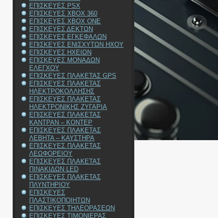
ΕΠΙΣΚΕΥΕΣ PSX
ΕΠΙΣΚΕΥΕΣ XBOX 360
ΕΠΙΣΚΕΥΕΣ XBOX ONE
ΕΠΙΣΚΕΥΕΣ ΔΕΚΤΩΝ
ΕΠΙΣΚΕΥΕΣ ΕΓΚΕΦΑΛΩΝ
ΕΠΙΣΚΕΥΕΣ ΕΝΙΣΧΥΤΩΝ ΗΧΟΥ
ΕΠΙΣΚΕΥΕΣ ΗΧΕΙΩΝ
ΕΠΙΣΚΕΥΕΣ ΜΟΝΑΔΩΝ
ΕΛΕΓΧΟΥ
ΕΠΙΣΚΕΥΕΣ ΠΛΑΚΕΤΑΣ GPS
ΕΠΙΣΚΕΥΕΣ ΠΛΑΚΕΤΑΣ
ΗΛΕΚΤΡΟΚΟΛΛΗΣΗΣ
ΕΠΙΣΚΕΥΕΣ ΠΛΑΚΕΤΑΣ
ΗΛΕΚΤΡΟΝΙΚΗΣ ΖΥΓΑΡΙΑ
ΕΠΙΣΚΕΥΕΣ ΠΛΑΚΕΤΑΣ
ΚΑΝΤΡΑΝ – ΚΟΝΤΕΡ
ΕΠΙΣΚΕΥΕΣ ΠΛΑΚΕΤΑΣ
ΛΕΒΗΤΑ – ΚΑΥΣΤΗΡΑ
ΕΠΙΣΚΕΥΕΣ ΠΛΑΚΕΤΑΣ
ΛΕΩΦΟΡΕΙΟΥ
ΕΠΙΣΚΕΥΕΣ ΠΛΑΚΕΤΑΣ
ΠΙΝΑΚΙΔΩΝ LED
ΕΠΙΣΚΕΥΕΣ ΠΛΑΚΕΤΑΣ
ΠΛΥΝΤΗΡΙΟΥ
ΕΠΙΣΚΕΥΕΣ
ΠΛΑΣΤΙΚΟΠΟΙΗΤΩΝ
ΕΠΙΣΚΕΥΕΣ ΤΗΛΕΟΡΑΣΕΩΝ
ΕΠΙΣΚΕΥΕΣ ΤΙΜΟΝΙΕΡΑΣ