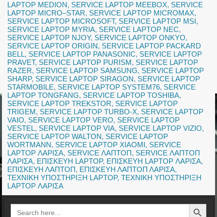
LAPTOP MEDION
,
SERVICE LAPTOP MEEBOX
,
SERVICE
LAPTOP MICRO–STAR
,
SERVICE LAPTOP MICROMAX
,
SERVICE LAPTOP MICROSOFT
,
SERVICE LAPTOP MSI
,
SERVICE LAPTOP MYRIA
,
SERVICE LAPTOP NEC
,
SERVICE LAPTOP NJOY
,
SERVICE LAPTOP ONKYO
,
SERVICE LAPTOP ORIGIN
,
SERVICE LAPTOP PACKARD
BELL
,
SERVICE LAPTOP PANASONIC
,
SERVICE LAPTOP
PRAVET
,
SERVICE LAPTOP PURISM
,
SERVICE LAPTOP
RAZER
,
SERVICE LAPTOP SAMSUNG
,
SERVICE LAPTOP
SHARP
,
SERVICE LAPTOP SIRAGON
,
SERVICE LAPTOP
STARMOBILE
,
SERVICE LAPTOP SYSTEM76
,
SERVICE
LAPTOP TONGFANG
,
SERVICE LAPTOP TOSHIBA
,
SERVICE LAPTOP TREKSTOR
,
SERVICE LAPTOP
TRIGEM
,
SERVICE LAPTOP TURBO-X
,
SERVICE LAPTOP
VAIO
,
SERVICE LAPTOP VERO
,
SERVICE LAPTOP
VESTEL
,
SERVICE LAPTOP VIA
,
SERVICE LAPTOP VIZIO
,
SERVICE LAPTOP WALTON
,
SERVICE LAPTOP
WORTMANN
,
SERVICE LAPTOP XIAOMI
,
SERVICE
LAPTOP ΛΑΡΙΣΑ
,
SERVICE ΛΑΠΤΟΠ
,
SERVICE ΛΑΠΤΟΠ
ΛΑΡΙΣΑ
,
ΕΠΙΣΚΕΥΗ LAPTOP
,
ΕΠΙΣΚΕΥΗ LAPTOP ΛΑΡΙΣΑ
,
ΕΠΙΣΚΕΥΗ ΛΑΠΤΟΠ
,
ΕΠΙΣΚΕΥΗ ΛΑΠΤΟΠ ΛΑΡΙΣΑ
,
ΤΕΧΝΙΚΗ ΥΠΟΣΤΗΡΙΞΗ LAPTOP
,
ΤΕΧΝΙΚΗ ΥΠΟΣΤΗΡΙΞΗ
LAPTOP ΛΑΡΙΣΑ
Search Button
Search
for: