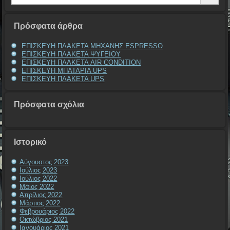
Πρόσφατα άρθρα
ΕΠΙΣΚΕΥΗ ΠΛΑΚΕΤΑ ΜΗΧΑΝΗΣ ESPRESSO
ΕΠΙΣΚΕΥΗ ΠΛΑΚΕΤΑ ΨΥΓΕΙΟΥ
ΕΠΙΣΚΕΥΗ ΠΛΑΚΕΤΑ AIR CONDITION
ΕΠΙΣΚΕΥΗ ΜΠΑΤΑΡΙΑ UPS
ΕΠΙΣΚΕΥΗ ΠΛΑΚΕΤΑ UPS
Πρόσφατα σχόλια
Ιστορικό
Αύγουστος 2023
Ιούλιος 2023
Ιούλιος 2022
Μάιος 2022
Απρίλιος 2022
Μάρτιος 2022
Φεβρουάριος 2022
Οκτώβριος 2021
Ιανουάριος 2021