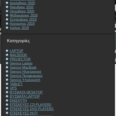
Δεκέμβριος 2020
Νοέμβριος 2020
Οκτώβριος 2020
Φεβρουάριος 2020
Σεπτέμβριος 2019
Αύγουστος 2019
Ιούλιος 2019
Kατηγορίες
LAPTOP
MACBOOK
PROJECTOR
Service Laptop
Service MacBook
Service Ηλεκτρονικά
Service Περιφερειακά
Service Υπολογιστή
TABLET
UPS
ΒΥΣΜΑΤΑ DESKTOP
ΒΥΣΜΑΤΑ LAPTOP
ΕΝΙΣΧΥΤΗ
ΕΠΙΣΚΕΥΕΣ CD PLAYERS
ΕΠΙΣΚΕΥΕΣ DVD PLAYERS
ΕΠΙΣΚΕΥΕΣ HI-FI