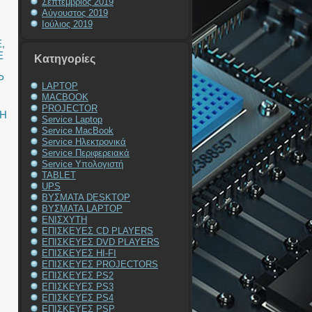
Σεπτέμβριος 2019
Αύγουστος 2019
Ιούλιος 2019
E
,
E
Kατηγορίες
P
LAPTOP
MACBOOK
PROJECTOR
ΞΗ
Service Laptop
Service MacBook
Service Ηλεκτρονικά
Service Περιφερειακά
Service Υπολογιστή
TABLET
UPS
ΒΥΣΜΑΤΑ DESKTOP
ΒΥΣΜΑΤΑ LAPTOP
ΕΝΙΣΧΥΤΗ
ΕΠΙΣΚΕΥΕΣ CD PLAYERS
ΕΠΙΣΚΕΥΕΣ DVD PLAYERS
ΕΠΙΣΚΕΥΕΣ HI-FI
ΕΠΙΣΚΕΥΕΣ PROJECTORS
ΕΠΙΣΚΕΥΕΣ PS2
ΕΠΙΣΚΕΥΕΣ PS3
ΕΠΙΣΚΕΥΕΣ PS4
ΕΠΙΣΚΕΥΕΣ PSP