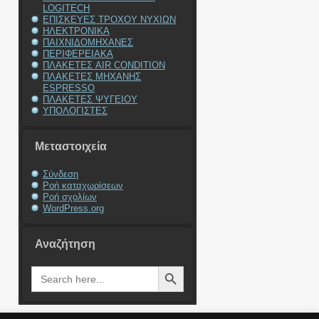
LOGITECH
ΕΠΙΣΚΕΥΕΣ ΤΡΟΧΟΥ ΝΥΧΙΩΝ
ΗΛΕΚΤΡΟΝΙΚΑ
ΠΑΙΧΝΙΔΟΜΗΧΑΝΕΣ
ΠΕΡΙΦΕΡΕΙΑΚΑ
ΠΛΑΚΕΤΕΣ AIR CONDITION
ΠΛΑΚΕΤΕΣ ΜΗΧΑΝΗΣ
ESPRESSO
ΠΛΑΚΕΤΕΣ ΨΥΓΕΙΟΥ
ΥΠΟΛΟΓΙΣΤΕΣ
Μεταστοιχεία
Σύνδεση
Ροή καταχωρίσεων
Ροή σχολίων
WordPress.org
Αναζήτηση
Search Button
Search
for: