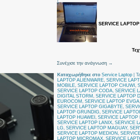
SERVICE LAPTOP
Τεχ
Συνέχισε την ανάγνωση
→
Καταχωρήθηκε στο
Service Laptop
|
T
LAPTOP ALIENWARE
,
SERVICE LAP
MOBILE
,
SERVICE LAPTOP CHUWI
,
SERVICE LAPTOP CODA
,
SERVICE 
DIGITAL STORM
,
SERVICE LAPTOP 
EUROCOM
,
SERVICE LAPTOP EVGA
SERVICE LAPTOP GIGABYTE
,
SERV
LAPTOP GRUNDIG
,
SERVICE LAPTO
LAPTOP HUAWEI
,
SERVICE LAPTOP
SERVICE LAPTOP LANIX
,
SERVICE 
LG
,
SERVICE LAPTOP MAGUAY
,
SER
SERVICE LAPTOP MEDION
,
SERVIC
LAPTOP MICROMAX
,
SERVICE LAP