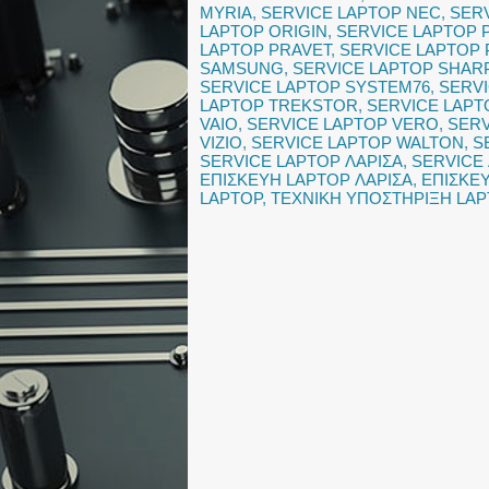
MYRIA
,
SERVICE LAPTOP NEC
,
SER
LAPTOP ORIGIN
,
SERVICE LAPTOP 
LAPTOP PRAVET
,
SERVICE LAPTOP
SAMSUNG
,
SERVICE LAPTOP SHAR
SERVICE LAPTOP SYSTEM76
,
SERV
LAPTOP TREKSTOR
,
SERVICE LAPT
VAIO
,
SERVICE LAPTOP VERO
,
SERV
VIZIO
,
SERVICE LAPTOP WALTON
,
S
SERVICE LAPTOP ΛΑΡΙΣΑ
,
SERVICE
ΕΠΙΣΚΕΥΗ LAPTOP ΛΑΡΙΣΑ
,
ΕΠΙΣΚΕ
LAPTOP
,
ΤΕΧΝΙΚΗ ΥΠΟΣΤΗΡΙΞΗ LAP