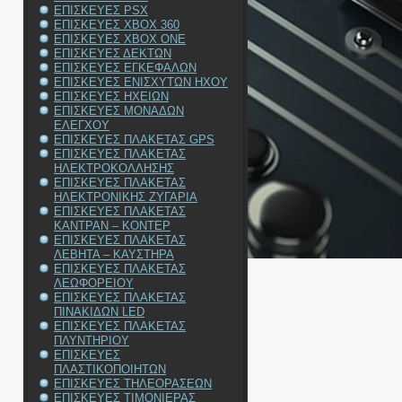
ΕΠΙΣΚΕΥΕΣ PSX
ΕΠΙΣΚΕΥΕΣ XBOX 360
ΕΠΙΣΚΕΥΕΣ XBOX ONE
ΕΠΙΣΚΕΥΕΣ ΔΕΚΤΩΝ
ΕΠΙΣΚΕΥΕΣ ΕΓΚΕΦΑΛΩΝ
ΕΠΙΣΚΕΥΕΣ ΕΝΙΣΧΥΤΩΝ ΗΧΟΥ
ΕΠΙΣΚΕΥΕΣ ΗΧΕΙΩΝ
ΕΠΙΣΚΕΥΕΣ ΜΟΝΑΔΩΝ
ΕΛΕΓΧΟΥ
ΕΠΙΣΚΕΥΕΣ ΠΛΑΚΕΤΑΣ GPS
ΕΠΙΣΚΕΥΕΣ ΠΛΑΚΕΤΑΣ
ΗΛΕΚΤΡΟΚΟΛΛΗΣΗΣ
ΕΠΙΣΚΕΥΕΣ ΠΛΑΚΕΤΑΣ
ΗΛΕΚΤΡΟΝΙΚΗΣ ΖΥΓΑΡΙΑ
ΕΠΙΣΚΕΥΕΣ ΠΛΑΚΕΤΑΣ
ΚΑΝΤΡΑΝ – ΚΟΝΤΕΡ
ΕΠΙΣΚΕΥΕΣ ΠΛΑΚΕΤΑΣ
ΛΕΒΗΤΑ – ΚΑΥΣΤΗΡΑ
ΕΠΙΣΚΕΥΕΣ ΠΛΑΚΕΤΑΣ
ΛΕΩΦΟΡΕΙΟΥ
ΕΠΙΣΚΕΥΕΣ ΠΛΑΚΕΤΑΣ
ΠΙΝΑΚΙΔΩΝ LED
ΕΠΙΣΚΕΥΕΣ ΠΛΑΚΕΤΑΣ
ΠΛΥΝΤΗΡΙΟΥ
ΕΠΙΣΚΕΥΕΣ
ΠΛΑΣΤΙΚΟΠΟΙΗΤΩΝ
ΕΠΙΣΚΕΥΕΣ ΤΗΛΕΟΡΑΣΕΩΝ
ΕΠΙΣΚΕΥΕΣ ΤΙΜΟΝΙΕΡΑΣ