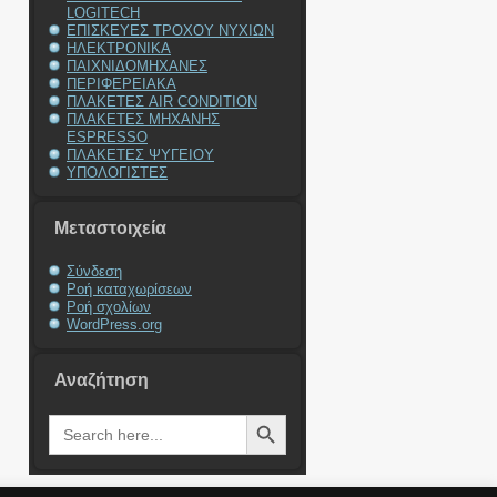
LOGITECH
ΕΠΙΣΚΕΥΕΣ ΤΡΟΧΟΥ ΝΥΧΙΩΝ
ΗΛΕΚΤΡΟΝΙΚΑ
ΠΑΙΧΝΙΔΟΜΗΧΑΝΕΣ
ΠΕΡΙΦΕΡΕΙΑΚΑ
ΠΛΑΚΕΤΕΣ AIR CONDITION
ΠΛΑΚΕΤΕΣ ΜΗΧΑΝΗΣ
ESPRESSO
ΠΛΑΚΕΤΕΣ ΨΥΓΕΙΟΥ
ΥΠΟΛΟΓΙΣΤΕΣ
Μεταστοιχεία
Σύνδεση
Ροή καταχωρίσεων
Ροή σχολίων
WordPress.org
Αναζήτηση
Search Button
Search
for: