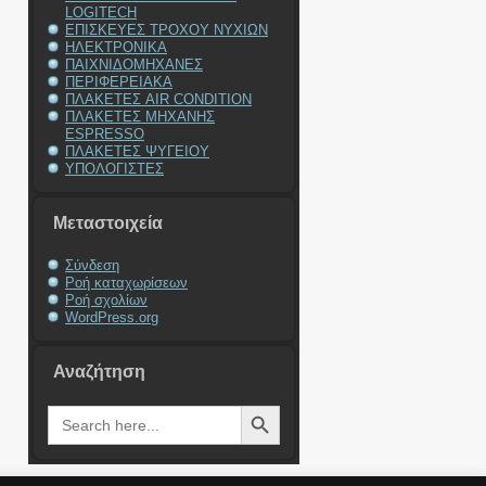
LOGITECH
ΕΠΙΣΚΕΥΕΣ ΤΡΟΧΟΥ ΝΥΧΙΩΝ
ΗΛΕΚΤΡΟΝΙΚΑ
ΠΑΙΧΝΙΔΟΜΗΧΑΝΕΣ
ΠΕΡΙΦΕΡΕΙΑΚΑ
ΠΛΑΚΕΤΕΣ AIR CONDITION
ΠΛΑΚΕΤΕΣ ΜΗΧΑΝΗΣ
ESPRESSO
ΠΛΑΚΕΤΕΣ ΨΥΓΕΙΟΥ
ΥΠΟΛΟΓΙΣΤΕΣ
Μεταστοιχεία
Σύνδεση
Ροή καταχωρίσεων
Ροή σχολίων
WordPress.org
Αναζήτηση
Search Button
Search
for: