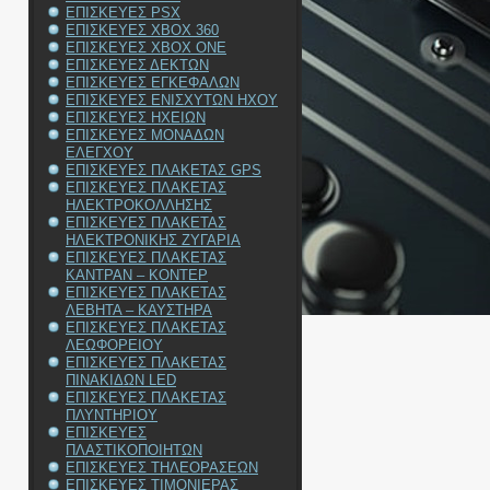
ΕΠΙΣΚΕΥΕΣ PSX
ΕΠΙΣΚΕΥΕΣ XBOX 360
ΕΠΙΣΚΕΥΕΣ XBOX ONE
ΕΠΙΣΚΕΥΕΣ ΔΕΚΤΩΝ
ΕΠΙΣΚΕΥΕΣ ΕΓΚΕΦΑΛΩΝ
ΕΠΙΣΚΕΥΕΣ ΕΝΙΣΧΥΤΩΝ ΗΧΟΥ
ΕΠΙΣΚΕΥΕΣ ΗΧΕΙΩΝ
ΕΠΙΣΚΕΥΕΣ ΜΟΝΑΔΩΝ
ΕΛΕΓΧΟΥ
ΕΠΙΣΚΕΥΕΣ ΠΛΑΚΕΤΑΣ GPS
ΕΠΙΣΚΕΥΕΣ ΠΛΑΚΕΤΑΣ
ΗΛΕΚΤΡΟΚΟΛΛΗΣΗΣ
ΕΠΙΣΚΕΥΕΣ ΠΛΑΚΕΤΑΣ
ΗΛΕΚΤΡΟΝΙΚΗΣ ΖΥΓΑΡΙΑ
ΕΠΙΣΚΕΥΕΣ ΠΛΑΚΕΤΑΣ
ΚΑΝΤΡΑΝ – ΚΟΝΤΕΡ
ΕΠΙΣΚΕΥΕΣ ΠΛΑΚΕΤΑΣ
ΛΕΒΗΤΑ – ΚΑΥΣΤΗΡΑ
ΕΠΙΣΚΕΥΕΣ ΠΛΑΚΕΤΑΣ
ΛΕΩΦΟΡΕΙΟΥ
ΕΠΙΣΚΕΥΕΣ ΠΛΑΚΕΤΑΣ
ΠΙΝΑΚΙΔΩΝ LED
ΕΠΙΣΚΕΥΕΣ ΠΛΑΚΕΤΑΣ
ΠΛΥΝΤΗΡΙΟΥ
ΕΠΙΣΚΕΥΕΣ
ΠΛΑΣΤΙΚΟΠΟΙΗΤΩΝ
ΕΠΙΣΚΕΥΕΣ ΤΗΛΕΟΡΑΣΕΩΝ
ΕΠΙΣΚΕΥΕΣ ΤΙΜΟΝΙΕΡΑΣ