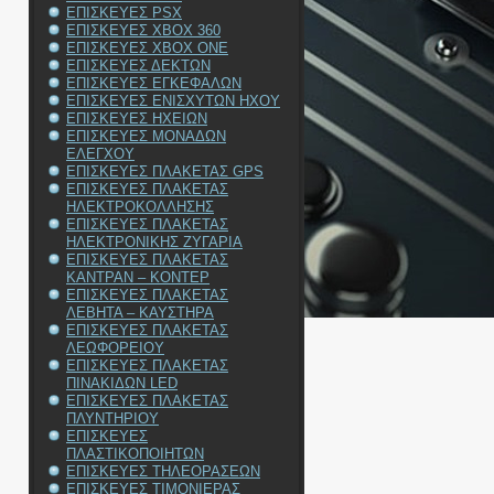
ΕΠΙΣΚΕΥΕΣ PSX
ΕΠΙΣΚΕΥΕΣ XBOX 360
ΕΠΙΣΚΕΥΕΣ XBOX ONE
ΕΠΙΣΚΕΥΕΣ ΔΕΚΤΩΝ
ΕΠΙΣΚΕΥΕΣ ΕΓΚΕΦΑΛΩΝ
ΕΠΙΣΚΕΥΕΣ ΕΝΙΣΧΥΤΩΝ ΗΧΟΥ
ΕΠΙΣΚΕΥΕΣ ΗΧΕΙΩΝ
ΕΠΙΣΚΕΥΕΣ ΜΟΝΑΔΩΝ
ΕΛΕΓΧΟΥ
ΕΠΙΣΚΕΥΕΣ ΠΛΑΚΕΤΑΣ GPS
ΕΠΙΣΚΕΥΕΣ ΠΛΑΚΕΤΑΣ
ΗΛΕΚΤΡΟΚΟΛΛΗΣΗΣ
ΕΠΙΣΚΕΥΕΣ ΠΛΑΚΕΤΑΣ
ΗΛΕΚΤΡΟΝΙΚΗΣ ΖΥΓΑΡΙΑ
ΕΠΙΣΚΕΥΕΣ ΠΛΑΚΕΤΑΣ
ΚΑΝΤΡΑΝ – ΚΟΝΤΕΡ
ΕΠΙΣΚΕΥΕΣ ΠΛΑΚΕΤΑΣ
ΛΕΒΗΤΑ – ΚΑΥΣΤΗΡΑ
ΕΠΙΣΚΕΥΕΣ ΠΛΑΚΕΤΑΣ
ΛΕΩΦΟΡΕΙΟΥ
ΕΠΙΣΚΕΥΕΣ ΠΛΑΚΕΤΑΣ
ΠΙΝΑΚΙΔΩΝ LED
ΕΠΙΣΚΕΥΕΣ ΠΛΑΚΕΤΑΣ
ΠΛΥΝΤΗΡΙΟΥ
ΕΠΙΣΚΕΥΕΣ
ΠΛΑΣΤΙΚΟΠΟΙΗΤΩΝ
ΕΠΙΣΚΕΥΕΣ ΤΗΛΕΟΡΑΣΕΩΝ
ΕΠΙΣΚΕΥΕΣ ΤΙΜΟΝΙΕΡΑΣ