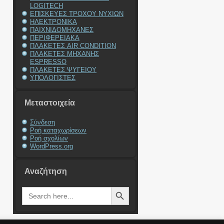
LOGITECH
ΕΠΙΣΚΕΥΕΣ ΤΡΟΧΟΥ ΝΥΧΙΩΝ
ΗΛΕΚΤΡΟΝΙΚΑ
ΠΑΙΧΝΙΔΟΜΗΧΑΝΕΣ
ΠΕΡΙΦΕΡΕΙΑΚΑ
ΠΛΑΚΕΤΕΣ AIR CONDITION
ΠΛΑΚΕΤΕΣ ΜΗΧΑΝΗΣ
ESPRESSO
ΠΛΑΚΕΤΕΣ ΨΥΓΕΙΟΥ
ΥΠΟΛΟΓΙΣΤΕΣ
Μεταστοιχεία
Σύνδεση
Ροή καταχωρίσεων
Ροή σχολίων
WordPress.org
Αναζήτηση
Search Button
Search
for: