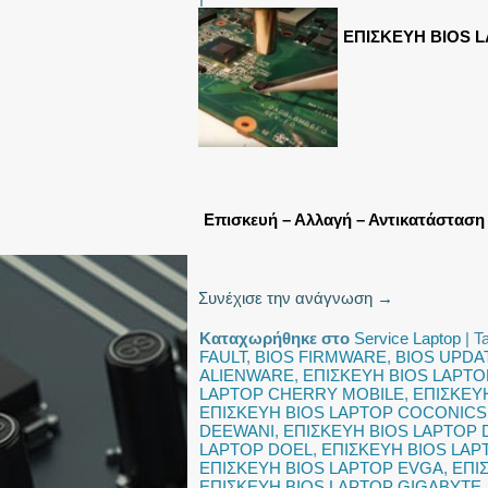
ΕΠΙΣΚΕΥΗ BIOS 
Επισκευή – Αλλαγή – Αντικατάστασ
Συνέχισε την ανάγνωση
→
Καταχωρήθηκε στο
Service Laptop
|
T
FAULT
,
BIOS FIRMWARE
,
BIOS UPDA
ALIENWARE
,
ΕΠΙΣΚΕΥΗ BIOS LAPTO
LAPTOP CHERRY MOBILE
,
ΕΠΙΣΚΕΥ
ΕΠΙΣΚΕΥΗ BIOS LAPTOP COCONICS
DEEWANI
,
ΕΠΙΣΚΕΥΗ BIOS LAPTOP 
LAPTOP DOEL
,
ΕΠΙΣΚΕΥΗ BIOS LAP
ΕΠΙΣΚΕΥΗ BIOS LAPTOP EVGA
,
ΕΠΙ
ΕΠΙΣΚΕΥΗ BIOS LAPTOP GIGABYTE