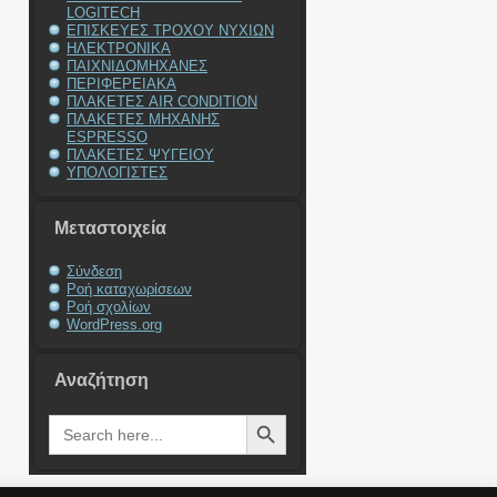
LOGITECH
ΕΠΙΣΚΕΥΕΣ ΤΡΟΧΟΥ ΝΥΧΙΩΝ
ΗΛΕΚΤΡΟΝΙΚΑ
ΠΑΙΧΝΙΔΟΜΗΧΑΝΕΣ
ΠΕΡΙΦΕΡΕΙΑΚΑ
ΠΛΑΚΕΤΕΣ AIR CONDITION
ΠΛΑΚΕΤΕΣ ΜΗΧΑΝΗΣ
ESPRESSO
ΠΛΑΚΕΤΕΣ ΨΥΓΕΙΟΥ
ΥΠΟΛΟΓΙΣΤΕΣ
Μεταστοιχεία
Σύνδεση
Ροή καταχωρίσεων
Ροή σχολίων
WordPress.org
Αναζήτηση
Search Button
Search
for: