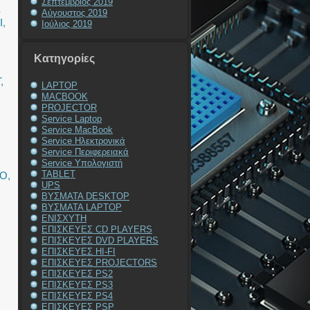
Σεπτέμβριος 2019
S
Αύγουστος 2019
I
,
Ιούλιος 2019
,
Kατηγορίες
T
,
LAPTOP
MACBOOK
,
PROJECTOR
Service Laptop
Service MacBook
Service Ηλεκτρονικά
Service Περιφερειακά
Service Υπολογιστή
TABLET
IO
,
UPS
ΒΥΣΜΑΤΑ DESKTOP
ΒΥΣΜΑΤΑ LAPTOP
ΕΝΙΣΧΥΤΗ
ΕΠΙΣΚΕΥΕΣ CD PLAYERS
ΕΠΙΣΚΕΥΕΣ DVD PLAYERS
ΕΠΙΣΚΕΥΕΣ HI-FI
ΕΠΙΣΚΕΥΕΣ PROJECTORS
ΕΠΙΣΚΕΥΕΣ PS2
ΕΠΙΣΚΕΥΕΣ PS3
ΕΠΙΣΚΕΥΕΣ PS4
ΕΠΙΣΚΕΥΕΣ PSP