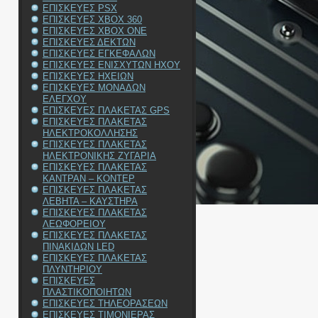
ΕΠΙΣΚΕΥΕΣ PSX
ΕΠΙΣΚΕΥΕΣ XBOX 360
ΕΠΙΣΚΕΥΕΣ XBOX ONE
ΕΠΙΣΚΕΥΕΣ ΔΕΚΤΩΝ
ΕΠΙΣΚΕΥΕΣ ΕΓΚΕΦΑΛΩΝ
ΕΠΙΣΚΕΥΕΣ ΕΝΙΣΧΥΤΩΝ ΗΧΟΥ
ΕΠΙΣΚΕΥΕΣ ΗΧΕΙΩΝ
ΕΠΙΣΚΕΥΕΣ ΜΟΝΑΔΩΝ
ΕΛΕΓΧΟΥ
ΕΠΙΣΚΕΥΕΣ ΠΛΑΚΕΤΑΣ GPS
ΕΠΙΣΚΕΥΕΣ ΠΛΑΚΕΤΑΣ
ΗΛΕΚΤΡΟΚΟΛΛΗΣΗΣ
ΕΠΙΣΚΕΥΕΣ ΠΛΑΚΕΤΑΣ
ΗΛΕΚΤΡΟΝΙΚΗΣ ΖΥΓΑΡΙΑ
ΕΠΙΣΚΕΥΕΣ ΠΛΑΚΕΤΑΣ
ΚΑΝΤΡΑΝ – ΚΟΝΤΕΡ
ΕΠΙΣΚΕΥΕΣ ΠΛΑΚΕΤΑΣ
ΛΕΒΗΤΑ – ΚΑΥΣΤΗΡΑ
ΕΠΙΣΚΕΥΕΣ ΠΛΑΚΕΤΑΣ
ΛΕΩΦΟΡΕΙΟΥ
ΕΠΙΣΚΕΥΕΣ ΠΛΑΚΕΤΑΣ
ΠΙΝΑΚΙΔΩΝ LED
ΕΠΙΣΚΕΥΕΣ ΠΛΑΚΕΤΑΣ
ΠΛΥΝΤΗΡΙΟΥ
ΕΠΙΣΚΕΥΕΣ
ΠΛΑΣΤΙΚΟΠΟΙΗΤΩΝ
ΕΠΙΣΚΕΥΕΣ ΤΗΛΕΟΡΑΣΕΩΝ
ΕΠΙΣΚΕΥΕΣ ΤΙΜΟΝΙΕΡΑΣ