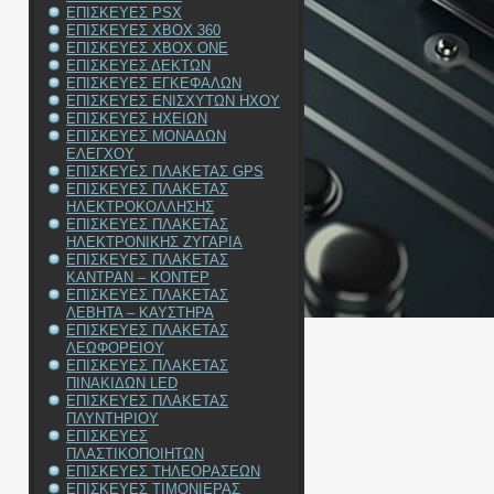
ΕΠΙΣΚΕΥΕΣ PSX
ΕΠΙΣΚΕΥΕΣ XBOX 360
ΕΠΙΣΚΕΥΕΣ XBOX ONE
ΕΠΙΣΚΕΥΕΣ ΔΕΚΤΩΝ
ΕΠΙΣΚΕΥΕΣ ΕΓΚΕΦΑΛΩΝ
ΕΠΙΣΚΕΥΕΣ ΕΝΙΣΧΥΤΩΝ ΗΧΟΥ
ΕΠΙΣΚΕΥΕΣ ΗΧΕΙΩΝ
ΕΠΙΣΚΕΥΕΣ ΜΟΝΑΔΩΝ
ΕΛΕΓΧΟΥ
ΕΠΙΣΚΕΥΕΣ ΠΛΑΚΕΤΑΣ GPS
ΕΠΙΣΚΕΥΕΣ ΠΛΑΚΕΤΑΣ
ΗΛΕΚΤΡΟΚΟΛΛΗΣΗΣ
ΕΠΙΣΚΕΥΕΣ ΠΛΑΚΕΤΑΣ
ΗΛΕΚΤΡΟΝΙΚΗΣ ΖΥΓΑΡΙΑ
ΕΠΙΣΚΕΥΕΣ ΠΛΑΚΕΤΑΣ
ΚΑΝΤΡΑΝ – ΚΟΝΤΕΡ
ΕΠΙΣΚΕΥΕΣ ΠΛΑΚΕΤΑΣ
ΛΕΒΗΤΑ – ΚΑΥΣΤΗΡΑ
ΕΠΙΣΚΕΥΕΣ ΠΛΑΚΕΤΑΣ
ΛΕΩΦΟΡΕΙΟΥ
ΕΠΙΣΚΕΥΕΣ ΠΛΑΚΕΤΑΣ
ΠΙΝΑΚΙΔΩΝ LED
ΕΠΙΣΚΕΥΕΣ ΠΛΑΚΕΤΑΣ
ΠΛΥΝΤΗΡΙΟΥ
ΕΠΙΣΚΕΥΕΣ
ΠΛΑΣΤΙΚΟΠΟΙΗΤΩΝ
ΕΠΙΣΚΕΥΕΣ ΤΗΛΕΟΡΑΣΕΩΝ
ΕΠΙΣΚΕΥΕΣ ΤΙΜΟΝΙΕΡΑΣ