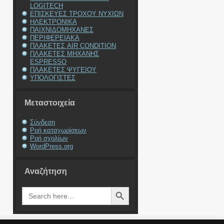
LOGITECH
ΕΠΙΣΚΕΥΕΣ ΤΡΟΧΟΥ ΝΥΧΙΩΝ
ΗΛΕΚΤΡΟΝΙΚΑ
ΠΑΙΧΝΙΔΟΜΗΧΑΝΕΣ
ΠΕΡΙΦΕΡΕΙΑΚΑ
ΠΛΑΚΕΤΕΣ AIR CONDITION
ΠΛΑΚΕΤΕΣ ΜΗΧΑΝΗΣ
ESPRESSO
ΠΛΑΚΕΤΕΣ ΨΥΓΕΙΟΥ
ΥΠΟΛΟΓΙΣΤΕΣ
Μεταστοιχεία
Σύνδεση
Ροή καταχωρίσεων
Ροή σχολίων
WordPress.org
Αναζήτηση
Search Button
Search
for: