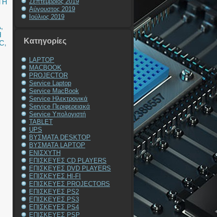
ΤΗ
Σεπτέμβριος 2019
Αύγουστος 2019
Ιούλιος 2019
A
,
Η
Kατηγορίες
PC
,
LAPTOP
MACBOOK
PROJECTOR
Service Laptop
Service MacBook
Service Ηλεκτρονικά
Service Περιφερειακά
Service Υπολογιστή
TABLET
UPS
ΒΥΣΜΑΤΑ DESKTOP
ΒΥΣΜΑΤΑ LAPTOP
ΕΝΙΣΧΥΤΗ
ΕΠΙΣΚΕΥΕΣ CD PLAYERS
ΕΠΙΣΚΕΥΕΣ DVD PLAYERS
ΕΠΙΣΚΕΥΕΣ HI-FI
ΕΠΙΣΚΕΥΕΣ PROJECTORS
ΕΠΙΣΚΕΥΕΣ PS2
ΕΠΙΣΚΕΥΕΣ PS3
ΕΠΙΣΚΕΥΕΣ PS4
ΕΠΙΣΚΕΥΕΣ PSP