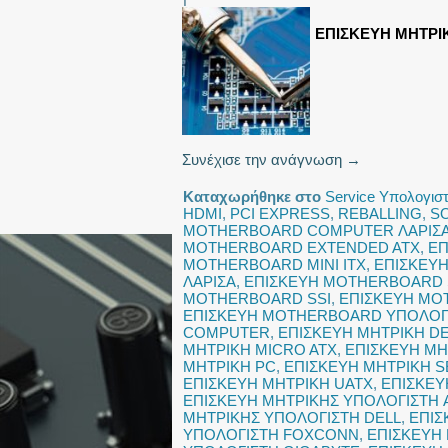
ΕΠΙΣΚΕΥΗ ΜΗΤΡΙ
Συνέχισε την ανάγνωση
→
Καταχωρήθηκε στο
Service Υπολογισ
HDMI
,
PCI EXPRESS
,
REBALLING
,
S
MOTHERBOARD COMPUTER ΛΑΡΙΣ
MOTHERBOARD EXTENDED ATX
,
ΕΠ
MOTHERBOARD MINI ITX
,
ΕΠΙΣΚΕΥ
ΛΑΡΙΣΑ
,
ΕΠΙΣΚΕΥΗ MOTHERBOARD
MOTHERBOARD SSI
,
ΕΠΙΣΚΕΥΗ MO
ΕΠΙΣΚΕΥΗ MOTHERBOARD ΥΠΟΛΟΓΙ
COMPUTER
,
ΕΠΙΣΚΕΥΗ ΜΗΤΡΙΚΗ D
ΜΗΤΡΙΚΗ MICRO ATX
,
ΕΠΙΣΚΕΥΗ ΜΗΤ
ΜΗΤΡΙΚΗ PC
,
ΕΠΙΣΚΕΥΗ ΜΗΤΡΙΚΗ 
ΕΠΙΣΚΕΥΗ ΜΗΤΡΙΚΗ UATX
,
ΕΠΙΣΚΕΥ
ΕΠΙΣΚΕΥΗ ΜΗΤΡΙΚΗΣ ΥΠΟΛΟΓΙΣΤΗ
ΜΗΤΡΙΚΗΣ ΥΠΟΛΟΓΙΣΤΗ DELL
,
ΕΠΙΣ
ΥΠΟΛΟΓΙΣΤΗ FOXCONN
,
ΕΠΙΣΚΕΥΗ 