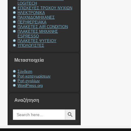
LOGITECH
ΕΠΙΣΚΕΥΕΣ ΤΡΟΧΟΥ ΝΥΧΙΩΝ
ΗΛΕΚΤΡΟΝΙΚΑ
ΠΑΙΧΝΙΔΟΜΗΧΑΝΕΣ
ΠΕΡΙΦΕΡΕΙΑΚΑ
ΠΛΑΚΕΤΕΣ AIR CONDITION
ΠΛΑΚΕΤΕΣ ΜΗΧΑΝΗΣ
ESPRESSO
ΠΛΑΚΕΤΕΣ ΨΥΓΕΙΟΥ
ΥΠΟΛΟΓΙΣΤΕΣ
Μεταστοιχεία
Σύνδεση
Ροή καταχωρίσεων
Ροή σχολίων
WordPress.org
Αναζήτηση
Search Button
Search
for: