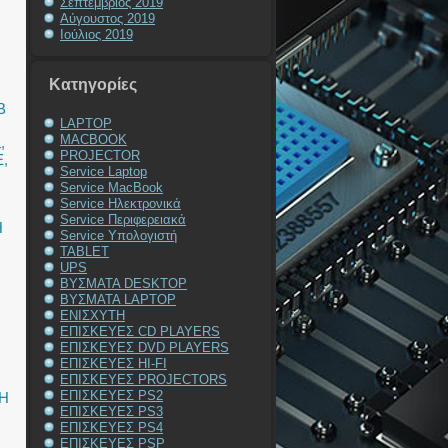
Σεπτέμβριος 2019
Αύγουστος 2019
Ιούλιος 2019
Kατηγορίες
B
LAPTOP
MACBOOK
L
,
PROJECTOR
E
,
Service Laptop
Service MacBook
Service Ηλεκτρονικά
Service Περιφερειακά
Η
Service Υπολογιστή
TABLET
UPS
ΒΥΣΜΑΤΑ DESKTOP
ΒΥΣΜΑΤΑ LAPTOP
ΕΝΙΣΧΥΤΗ
ΕΠΙΣΚΕΥΕΣ CD PLAYERS
ΕΠΙΣΚΕΥΕΣ DVD PLAYERS
ΕΠΙΣΚΕΥΕΣ HI-FI
ΕΠΙΣΚΕΥΕΣ PROJECTORS
ΕΠΙΣΚΕΥΕΣ PS2
Η
ΕΠΙΣΚΕΥΕΣ PS3
ΕΠΙΣΚΕΥΕΣ PS4
ΕΠΙΣΚΕΥΕΣ PSP