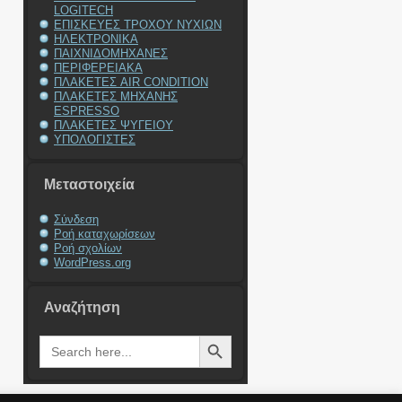
LOGITECH
ΕΠΙΣΚΕΥΕΣ ΤΡΟΧΟΥ ΝΥΧΙΩΝ
ΗΛΕΚΤΡΟΝΙΚΑ
ΠΑΙΧΝΙΔΟΜΗΧΑΝΕΣ
ΠΕΡΙΦΕΡΕΙΑΚΑ
ΠΛΑΚΕΤΕΣ AIR CONDITION
ΠΛΑΚΕΤΕΣ ΜΗΧΑΝΗΣ
ESPRESSO
ΠΛΑΚΕΤΕΣ ΨΥΓΕΙΟΥ
ΥΠΟΛΟΓΙΣΤΕΣ
Μεταστοιχεία
Σύνδεση
Ροή καταχωρίσεων
Ροή σχολίων
WordPress.org
Αναζήτηση
Search Button
Search
for: