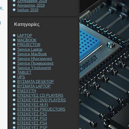
Σεπτέμβριος 2019
Αύγουστος 2019
X
,
Ιούλιος 2019
Η
Kατηγορίες
LAPTOP
MACBOOK
PROJECTOR
Service Laptop
Service MacBook
Service Ηλεκτρονικά
Service Περιφερειακά
Service Υπολογιστή
TABLET
UPS
ΒΥΣΜΑΤΑ DESKTOP
ΒΥΣΜΑΤΑ LAPTOP
ΕΝΙΣΧΥΤΗ
ΕΠΙΣΚΕΥΕΣ CD PLAYERS
ΕΠΙΣΚΕΥΕΣ DVD PLAYERS
ΕΠΙΣΚΕΥΕΣ HI-FI
ΕΠΙΣΚΕΥΕΣ PROJECTORS
ΕΠΙΣΚΕΥΕΣ PS2
ΕΠΙΣΚΕΥΕΣ PS3
ΕΠΙΣΚΕΥΕΣ PS4
ΕΠΙΣΚΕΥΕΣ PSP