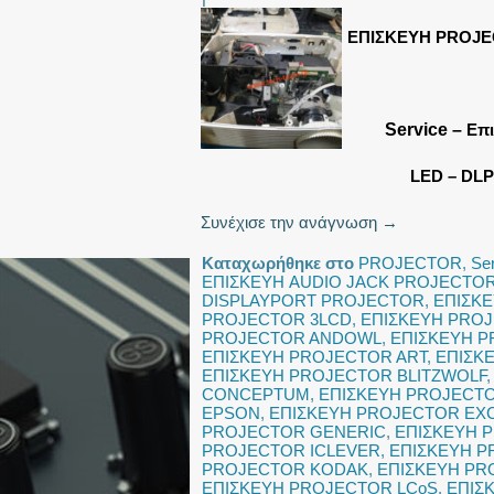
ΕΠΙΣΚΕΥΗ PROJ
Service –
Επ
LED – DLP
Συνέχισε την ανάγνωση
→
Καταχωρήθηκε στο
PROJECTOR
,
Se
ΕΠΙΣΚΕΥΗ AUDIO JACK PROJECTO
DISPLAYPORT PROJECTOR
,
ΕΠΙΣΚ
PROJECTOR 3LCD
,
ΕΠΙΣΚΕΥΗ PRO
PROJECTOR ANDOWL
,
ΕΠΙΣΚΕΥΗ 
ΕΠΙΣΚΕΥΗ PROJECTOR ART
,
ΕΠΙΣΚ
ΕΠΙΣΚΕΥΗ PROJECTOR BLITZWOLF
CONCEPTUM
,
ΕΠΙΣΚΕΥΗ PROJECTO
EPSON
,
ΕΠΙΣΚΕΥΗ PROJECTOR EX
PROJECTOR GENERIC
,
ΕΠΙΣΚΕΥΗ 
PROJECTOR ICLEVER
,
ΕΠΙΣΚΕΥΗ P
PROJECTOR KODAK
,
ΕΠΙΣΚΕΥΗ PR
ΕΠΙΣΚΕΥΗ PROJECTOR LCoS
,
ΕΠΙΣ