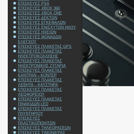
ΕΠΙΣΚΕΥΕΣ PSX
ΕΠΙΣΚΕΥΕΣ XBOX 360
ΕΠΙΣΚΕΥΕΣ XBOX ONE
ΕΠΙΣΚΕΥΕΣ ΔΕΚΤΩΝ
ΕΠΙΣΚΕΥΕΣ ΕΓΚΕΦΑΛΩΝ
ΕΠΙΣΚΕΥΕΣ ΕΝΙΣΧΥΤΩΝ ΗΧΟΥ
ΕΠΙΣΚΕΥΕΣ ΗΧΕΙΩΝ
ΕΠΙΣΚΕΥΕΣ ΜΟΝΑΔΩΝ
ΕΛΕΓΧΟΥ
ΕΠΙΣΚΕΥΕΣ ΠΛΑΚΕΤΑΣ GPS
ΕΠΙΣΚΕΥΕΣ ΠΛΑΚΕΤΑΣ
ΗΛΕΚΤΡΟΚΟΛΛΗΣΗΣ
ΕΠΙΣΚΕΥΕΣ ΠΛΑΚΕΤΑΣ
ΗΛΕΚΤΡΟΝΙΚΗΣ ΖΥΓΑΡΙΑ
ΕΠΙΣΚΕΥΕΣ ΠΛΑΚΕΤΑΣ
ΚΑΝΤΡΑΝ – ΚΟΝΤΕΡ
ΕΠΙΣΚΕΥΕΣ ΠΛΑΚΕΤΑΣ
ΛΕΒΗΤΑ – ΚΑΥΣΤΗΡΑ
ΕΠΙΣΚΕΥΕΣ ΠΛΑΚΕΤΑΣ
ΛΕΩΦΟΡΕΙΟΥ
ΕΠΙΣΚΕΥΕΣ ΠΛΑΚΕΤΑΣ
ΠΙΝΑΚΙΔΩΝ LED
ΕΠΙΣΚΕΥΕΣ ΠΛΑΚΕΤΑΣ
ΠΛΥΝΤΗΡΙΟΥ
ΕΠΙΣΚΕΥΕΣ
ΠΛΑΣΤΙΚΟΠΟΙΗΤΩΝ
ΕΠΙΣΚΕΥΕΣ ΤΗΛΕΟΡΑΣΕΩΝ
ΕΠΙΣΚΕΥΕΣ ΤΙΜΟΝΙΕΡΑΣ