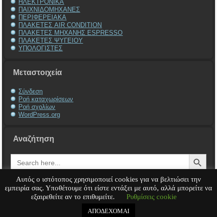
ΗΛΕΚΤΡΟΝΙΚΑ
ΠΑΙΧΝΙΔΟΜΗΧΑΝΕΣ
ΠΕΡΙΦΕΡΕΙΑΚΑ
ΠΛΑΚΕΤΕΣ AIR CONDITION
ΠΛΑΚΕΤΕΣ ΜΗΧΑΝΗΣ ESPRESSO
ΠΛΑΚΕΤΕΣ ΨΥΓΕΙΟΥ
ΥΠΟΛΟΓΙΣΤΕΣ
Μεταστοιχεία
Σύνδεση
Ροή καταχωρίσεων
Ροή σχολίων
WordPress.org
Αναζήτηση
Search Button
Search
for:
Αυτός ο ιστότοπος χρησιμοποιεί cookies για να βελτιώσει την
εμπειρία σας. Υποθέτουμε ότι είστε εντάξει με αυτό, αλλά μπορείτε να
εξαιρεθείτε αν το επιθυμείτε.
Ρυθμίσεις cookie
Service Υπολογιστή
Service Laptop
Service Macbook
Service Περιφερειακά
Service
Παιχνιδομηχανές
Service Ηλεκτρονικά
ΑΠΟΔΕΧΟΜΑΙ
Copyright © 2008 - 2026
Tech-Team
All rights reserved.
.