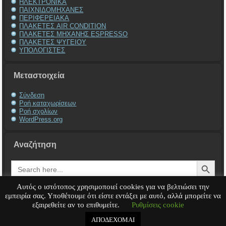
ΗΛΕΚΤΡΟΝΙΚΑ
ΠΑΙΧΝΙΔΟΜΗΧΑΝΕΣ
ΠΕΡΙΦΕΡΕΙΑΚΑ
ΠΛΑΚΕΤΕΣ AIR CONDITION
ΠΛΑΚΕΤΕΣ ΜΗΧΑΝΗΣ ESPRESSO
ΠΛΑΚΕΤΕΣ ΨΥΓΕΙΟΥ
ΥΠΟΛΟΓΙΣΤΕΣ
Μεταστοιχεία
Σύνδεση
Ροή καταχωρίσεων
Ροή σχολίων
WordPress.org
Αναζήτηση
Search Button
Search
for:
Αυτός ο ιστότοπος χρησιμοποιεί cookies για να βελτιώσει την
εμπειρία σας. Υποθέτουμε ότι είστε εντάξει με αυτό, αλλά μπορείτε να
εξαιρεθείτε αν το επιθυμείτε.
Ρυθμίσεις cookie
Service Υπολογιστή
Service Laptop
Service Macbook
Service Περιφερειακά
Service
Παιχνιδομηχανές
Service Ηλεκτρονικά
ΑΠΟΔΕΧΟΜΑΙ
Copyright © 2008 - 2026
Tech-Team
All rights reserved.
.