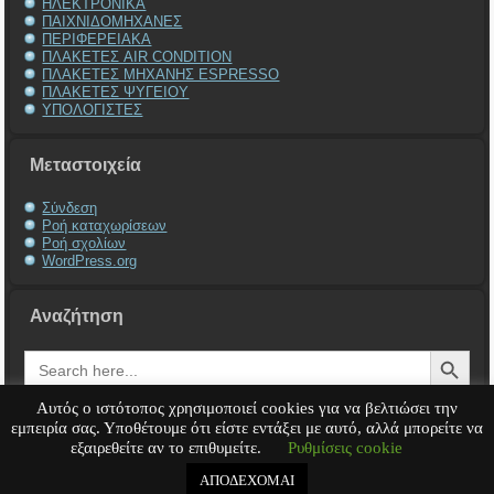
ΗΛΕΚΤΡΟΝΙΚΑ
ΠΑΙΧΝΙΔΟΜΗΧΑΝΕΣ
ΠΕΡΙΦΕΡΕΙΑΚΑ
ΠΛΑΚΕΤΕΣ AIR CONDITION
ΠΛΑΚΕΤΕΣ ΜΗΧΑΝΗΣ ESPRESSO
ΠΛΑΚΕΤΕΣ ΨΥΓΕΙΟΥ
ΥΠΟΛΟΓΙΣΤΕΣ
Μεταστοιχεία
Σύνδεση
Ροή καταχωρίσεων
Ροή σχολίων
WordPress.org
Αναζήτηση
Search Button
Search
for:
Αυτός ο ιστότοπος χρησιμοποιεί cookies για να βελτιώσει την
εμπειρία σας. Υποθέτουμε ότι είστε εντάξει με αυτό, αλλά μπορείτε να
εξαιρεθείτε αν το επιθυμείτε.
Ρυθμίσεις cookie
Service Υπολογιστή
Service Laptop
Service Macbook
Service Περιφερειακά
Service
Παιχνιδομηχανές
Service Ηλεκτρονικά
ΑΠΟΔΕΧΟΜΑΙ
Copyright © 2008 - 2026
Tech-Team
All rights reserved.
.