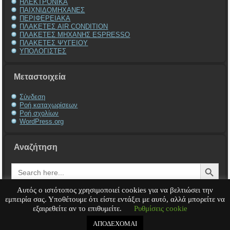
ΗΛΕΚΤΡΟΝΙΚΑ
ΠΑΙΧΝΙΔΟΜΗΧΑΝΕΣ
ΠΕΡΙΦΕΡΕΙΑΚΑ
ΠΛΑΚΕΤΕΣ AIR CONDITION
ΠΛΑΚΕΤΕΣ ΜΗΧΑΝΗΣ ESPRESSO
ΠΛΑΚΕΤΕΣ ΨΥΓΕΙΟΥ
ΥΠΟΛΟΓΙΣΤΕΣ
Μεταστοιχεία
Σύνδεση
Ροή καταχωρίσεων
Ροή σχολίων
WordPress.org
Αναζήτηση
Search Button
Search
for:
Αυτός ο ιστότοπος χρησιμοποιεί cookies για να βελτιώσει την
εμπειρία σας. Υποθέτουμε ότι είστε εντάξει με αυτό, αλλά μπορείτε να
εξαιρεθείτε αν το επιθυμείτε.
Ρυθμίσεις cookie
Service Υπολογιστή
Service Laptop
Service Macbook
Service Περιφερειακά
Service
Παιχνιδομηχανές
Service Ηλεκτρονικά
ΑΠΟΔΕΧΟΜΑΙ
Copyright © 2008 - 2026
Tech-Team
All rights reserved.
.