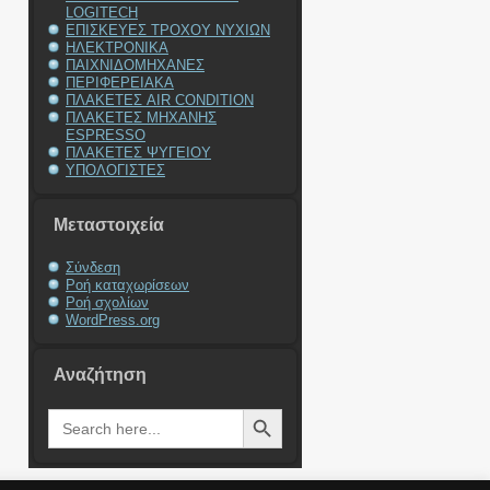
LOGITECH
ΕΠΙΣΚΕΥΕΣ ΤΡΟΧΟΥ ΝΥΧΙΩΝ
ΗΛΕΚΤΡΟΝΙΚΑ
ΠΑΙΧΝΙΔΟΜΗΧΑΝΕΣ
ΠΕΡΙΦΕΡΕΙΑΚΑ
ΠΛΑΚΕΤΕΣ AIR CONDITION
ΠΛΑΚΕΤΕΣ ΜΗΧΑΝΗΣ
ESPRESSO
ΠΛΑΚΕΤΕΣ ΨΥΓΕΙΟΥ
ΥΠΟΛΟΓΙΣΤΕΣ
Μεταστοιχεία
Σύνδεση
Ροή καταχωρίσεων
Ροή σχολίων
WordPress.org
Αναζήτηση
Search Button
Search
for: