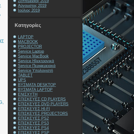
Σεπτέμβριος 2019
,
Αύγουστος 2019
Ιούλιος 2019
P
Kατηγορίες
LAPTOP
ΗΣ
MACBOOK
PROJECTOR
Service Laptop
Service MacBook
Service Ηλεκτρονικά
Service Περιφερειακά
Service Υπολογιστή
TABLET
UPS
ΒΥΣΜΑΤΑ DESKTOP
ΒΥΣΜΑΤΑ LAPTOP
ΕΝΙΣΧΥΤΗ
ΕΠΙΣΚΕΥΕΣ CD PLAYERS
G
,
ΕΠΙΣΚΕΥΕΣ DVD PLAYERS
ΕΠΙΣΚΕΥΕΣ HI-FI
ΕΠΙΣΚΕΥΕΣ PROJECTORS
ΕΠΙΣΚΕΥΕΣ PS2
ΕΠΙΣΚΕΥΕΣ PS3
ΕΠΙΣΚΕΥΕΣ PS4
ΕΠΙΣΚΕΥΕΣ PSP