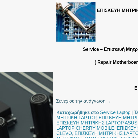
ΕΠΙΣΚΕΥΗ ΜΗΤΡΙ
Service – Επισκευή Μητ
( Repair Motherboa
Ε
Συνέχισε την ανάγνωση
→
Καταχωρήθηκε στο
Service Laptop
|
T
ΜΗΤΡΙΚΗ LAPTOP
,
ΕΠΙΣΚΕΥΗ ΜΗΤΡΙ
ΕΠΙΣΚΕΥΗ ΜΗΤΡΙΚΗΣ LAPTOP ASUS
LAPTOP CHERRY MOBILE
,
ΕΠΙΣΚΕΥ
CLEVO
,
ΕΠΙΣΚΕΥΗ ΜΗΤΡΙΚΗΣ LAPT