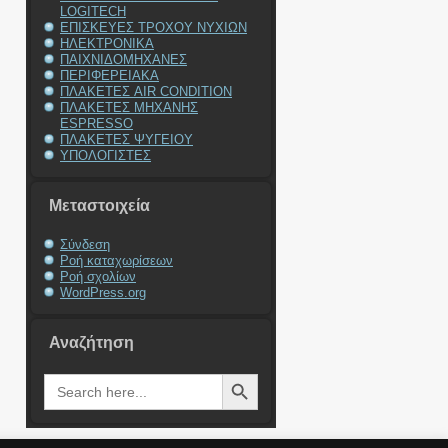
LOGITECH
ΕΠΙΣΚΕΥΕΣ ΤΡΟΧΟΥ ΝΥΧΙΩΝ
ΗΛΕΚΤΡΟΝΙΚΑ
ΠΑΙΧΝΙΔΟΜΗΧΑΝΕΣ
ΠΕΡΙΦΕΡΕΙΑΚΑ
ΠΛΑΚΕΤΕΣ AIR CONDITION
ΠΛΑΚΕΤΕΣ ΜΗΧΑΝΗΣ
ESPRESSO
ΠΛΑΚΕΤΕΣ ΨΥΓΕΙΟΥ
ΥΠΟΛΟΓΙΣΤΕΣ
Μεταστοιχεία
Σύνδεση
Ροή καταχωρίσεων
Ροή σχολίων
WordPress.org
Αναζήτηση
Search Button
Search
for: