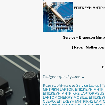
ΕΠΙΣΚΕΥΗ ΜΗΤΡΙ
Service – Επισκευή Μητ
( Repair Motherboa
Ε
Συνέχισε την ανάγνωση
→
Καταχωρήθηκε στο
Service Laptop
|
T
ΜΗΤΡΙΚΗ LAPTOP
,
ΕΠΙΣΚΕΥΗ ΜΗΤΡΙ
ΕΠΙΣΚΕΥΗ ΜΗΤΡΙΚΗΣ LAPTOP ASUS
LAPTOP CHERRY MOBILE
,
ΕΠΙΣΚΕΥ
CLEVO
,
ΕΠΙΣΚΕΥΗ ΜΗΤΡΙΚΗΣ LAPT