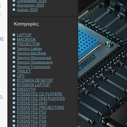
Σεπτέμβριος 2019
,
Αύγουστος 2019
Ιούλιος 2019
P
Kατηγορίες
LAPTOP
ΗΣ
MACBOOK
PROJECTOR
Service Laptop
Service MacBook
Service Ηλεκτρονικά
Service Περιφερειακά
Service Υπολογιστή
TABLET
UPS
ΒΥΣΜΑΤΑ DESKTOP
ΒΥΣΜΑΤΑ LAPTOP
ΕΝΙΣΧΥΤΗ
ΕΠΙΣΚΕΥΕΣ CD PLAYERS
G
,
ΕΠΙΣΚΕΥΕΣ DVD PLAYERS
ΕΠΙΣΚΕΥΕΣ HI-FI
ΕΠΙΣΚΕΥΕΣ PROJECTORS
ΕΠΙΣΚΕΥΕΣ PS2
ΕΠΙΣΚΕΥΕΣ PS3
ΕΠΙΣΚΕΥΕΣ PS4
ΕΠΙΣΚΕΥΕΣ PSP