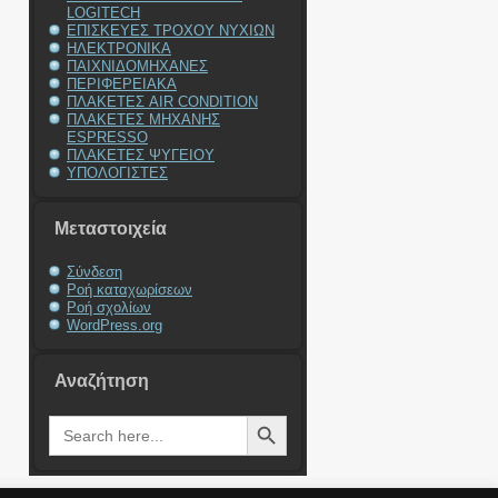
LOGITECH
ΕΠΙΣΚΕΥΕΣ ΤΡΟΧΟΥ ΝΥΧΙΩΝ
ΗΛΕΚΤΡΟΝΙΚΑ
ΠΑΙΧΝΙΔΟΜΗΧΑΝΕΣ
ΠΕΡΙΦΕΡΕΙΑΚΑ
ΠΛΑΚΕΤΕΣ AIR CONDITION
ΠΛΑΚΕΤΕΣ ΜΗΧΑΝΗΣ
ESPRESSO
ΠΛΑΚΕΤΕΣ ΨΥΓΕΙΟΥ
ΥΠΟΛΟΓΙΣΤΕΣ
Μεταστοιχεία
Σύνδεση
Ροή καταχωρίσεων
Ροή σχολίων
WordPress.org
Αναζήτηση
Search Button
Search
for: