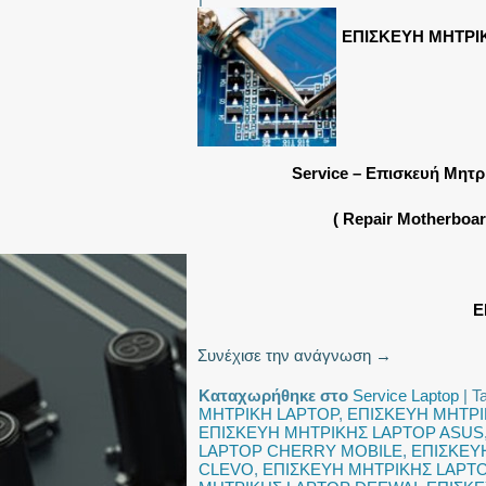
ΕΠΙΣΚΕΥΗ ΜΗΤΡΙ
Service – Επισκευή Μητ
( Repair Motherboa
Ε
Συνέχισε την ανάγνωση
→
Καταχωρήθηκε στο
Service Laptop
|
T
ΜΗΤΡΙΚΗ LAPTOP
,
ΕΠΙΣΚΕΥΗ ΜΗΤΡΙ
ΕΠΙΣΚΕΥΗ ΜΗΤΡΙΚΗΣ LAPTOP ASUS
LAPTOP CHERRY MOBILE
,
ΕΠΙΣΚΕΥ
CLEVO
,
ΕΠΙΣΚΕΥΗ ΜΗΤΡΙΚΗΣ LAPT