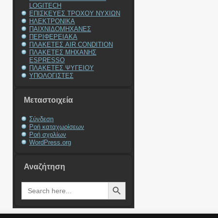
LOGITECH
ΕΠΙΣΚΕΥΕΣ ΤΡΟΧΟΥ ΝΥΧΙΩΝ
ΗΛΕΚΤΡΟΝΙΚΑ
ΠΑΙΧΝΙΔΟΜΗΧΑΝΕΣ
ΠΕΡΙΦΕΡΕΙΑΚΑ
ΠΛΑΚΕΤΕΣ AIR CONDITION
ΠΛΑΚΕΤΕΣ ΜΗΧΑΝΗΣ
ESPRESSO
ΠΛΑΚΕΤΕΣ ΨΥΓΕΙΟΥ
ΥΠΟΛΟΓΙΣΤΕΣ
Μεταστοιχεία
Σύνδεση
Ροή καταχωρίσεων
Ροή σχολίων
WordPress.org
Αναζήτηση
Search Button
Search
for: