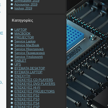
Σεπτέμβριος 2019
,
Αύγουστος 2019
Ιούλιος 2019
P
Kατηγορίες
LAPTOP
ΗΣ
MACBOOK
PROJECTOR
Service Laptop
Service MacBook
Service Ηλεκτρονικά
Service Περιφερειακά
Service Υπολογιστή
TABLET
UPS
ΒΥΣΜΑΤΑ DESKTOP
ΒΥΣΜΑΤΑ LAPTOP
ΕΝΙΣΧΥΤΗ
ΕΠΙΣΚΕΥΕΣ CD PLAYERS
G
,
ΕΠΙΣΚΕΥΕΣ DVD PLAYERS
ΕΠΙΣΚΕΥΕΣ HI-FI
ΕΠΙΣΚΕΥΕΣ PROJECTORS
ΕΠΙΣΚΕΥΕΣ PS2
ΕΠΙΣΚΕΥΕΣ PS3
ΕΠΙΣΚΕΥΕΣ PS4
ΕΠΙΣΚΕΥΕΣ PSP