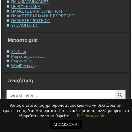
ΠΑΙΧΝΙΔΟΜΗΧΑΝΕΣ
ΠΕΡΙΦΕΡΕΙΑΚΑ
ΠΛΑΚΕΤΕΣ AIR CONDITION
ΠΛΑΚΕΤΕΣ ΜΗΧΑΝΗΣ ESPRESSO
ΠΛΑΚΕΤΕΣ ΨΥΓΕΙΟΥ
ΥΠΟΛΟΓΙΣΤΕΣ
Μεταστοιχεία
Σύνδεση
Ροή καταχωρίσεων
Ροή σχολίων
WordPress.org
Αναζήτηση
Search Button
Search
for:
Αυτός ο ιστότοπος χρησιμοποιεί cookies για να βελτιώσει την
εμπειρία σας. Υποθέτουμε ότι είστε εντάξει με αυτό, αλλά μπορείτε να
εξαιρεθείτε αν το επιθυμείτε.
Ρυθμίσεις cookie
Service Υπολογιστή
Service Laptop
Service Macbook
Service Περιφερειακά
Service
Παιχνιδομηχανές
Service Ηλεκτρονικά
ΑΠΟΔΕΧΟΜΑΙ
Copyright © 2008 - 2026
Tech-Team
All rights reserved.
.