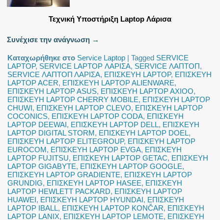
Τεχνική Υποστήριξη Laptop Λάρισα
Συνέχισε την ανάγνωση
→
Καταχωρήθηκε στο
Service Laptop
|
Tagged
SERVICE
LAPTOP
,
SERVICE LAPTOP ΛΑΡΙΣΑ
,
SERVICE ΛΑΠΤΟΠ
,
SERVICE ΛΑΠΤΟΠ ΛΑΡΙΣΑ
,
ΕΠΙΣΚΕΥΗ LAPTOP
,
ΕΠΙΣΚΕΥΗ
LAPTOP ACER
,
ΕΠΙΣΚΕΥΗ LAPTOP ALIENWARE
,
ΕΠΙΣΚΕΥΗ LAPTOP ASUS
,
ΕΠΙΣΚΕΥΗ LAPTOP AXIOO
,
ΕΠΙΣΚΕΥΗ LAPTOP CHERRY MOBILE
,
ΕΠΙΣΚΕΥΗ LAPTOP
CHUWI
,
ΕΠΙΣΚΕΥΗ LAPTOP CLEVO
,
ΕΠΙΣΚΕΥΗ LAPTOP
COCONICS
,
ΕΠΙΣΚΕΥΗ LAPTOP CODA
,
ΕΠΙΣΚΕΥΗ
LAPTOP DEEWAI
,
ΕΠΙΣΚΕΥΗ LAPTOP DELL
,
ΕΠΙΣΚΕΥΗ
LAPTOP DIGITAL STORM
,
ΕΠΙΣΚΕΥΗ LAPTOP DOEL
,
ΕΠΙΣΚΕΥΗ LAPTOP ELITEGROUP
,
ΕΠΙΣΚΕΥΗ LAPTOP
EUROCOM
,
ΕΠΙΣΚΕΥΗ LAPTOP EVGA
,
ΕΠΙΣΚΕΥΗ
LAPTOP FUJITSU
,
ΕΠΙΣΚΕΥΗ LAPTOP GETAC
,
ΕΠΙΣΚΕΥΗ
LAPTOP GIGABYTE
,
ΕΠΙΣΚΕΥΗ LAPTOP GOOGLE
,
ΕΠΙΣΚΕΥΗ LAPTOP GRADIENTE
,
ΕΠΙΣΚΕΥΗ LAPTOP
GRUNDIG
,
ΕΠΙΣΚΕΥΗ LAPTOP HASEE
,
ΕΠΙΣΚΕΥΗ
LAPTOP HEWLETT PACKARD
,
ΕΠΙΣΚΕΥΗ LAPTOP
HUAWEI
,
ΕΠΙΣΚΕΥΗ LAPTOP HYUNDAI
,
ΕΠΙΣΚΕΥΗ
LAPTOP IBALL
,
ΕΠΙΣΚΕΥΗ LAPTOP KONČAR
,
ΕΠΙΣΚΕΥΗ
LAPTOP LANIX
,
ΕΠΙΣΚΕΥΗ LAPTOP LEMOTE
,
ΕΠΙΣΚΕΥΗ