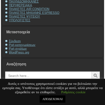
ΠΑΙΧΝΙΔΟΜΗΧΑΝΕΣ
ΠΕΡΙΦΕΡΕΙΑΚΑ
ΠΛΑΚΕΤΕΣ AIR CONDITION
ΠΛΑΚΕΤΕΣ ΜΗΧΑΝΗΣ ESPRESSO
ΠΛΑΚΕΤΕΣ ΨΥΓΕΙΟΥ
ΥΠΟΛΟΓΙΣΤΕΣ
Μεταστοιχεία
Σύνδεση
Ροή καταχωρίσεων
Ροή σχολίων
WordPress.org
Αναζήτηση
Search Button
Search
for:
Αυτός ο ιστότοπος χρησιμοποιεί cookies για να βελτιώσει την
εμπειρία σας. Υποθέτουμε ότι είστε εντάξει με αυτό, αλλά μπορείτε να
εξαιρεθείτε αν το επιθυμείτε.
Ρυθμίσεις cookie
Service Υπολογιστή
Service Laptop
Service Macbook
Service Περιφερειακά
Service
Παιχνιδομηχανές
Service Ηλεκτρονικά
ΑΠΟΔΕΧΟΜΑΙ
Copyright © 2008 - 2026
Tech-Team
All rights reserved.
.