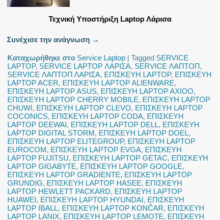
Τεχνική Υποστήριξη Laptop Λάρισα
Συνέχισε την ανάγνωση
→
Καταχωρήθηκε στο
Service Laptop
|
Tagged
SERVICE
LAPTOP
,
SERVICE LAPTOP ΛΑΡΙΣΑ
,
SERVICE ΛΑΠΤΟΠ
,
SERVICE ΛΑΠΤΟΠ ΛΑΡΙΣΑ
,
ΕΠΙΣΚΕΥΗ LAPTOP
,
ΕΠΙΣΚΕΥΗ
LAPTOP ACER
,
ΕΠΙΣΚΕΥΗ LAPTOP ALIENWARE
,
ΕΠΙΣΚΕΥΗ LAPTOP ASUS
,
ΕΠΙΣΚΕΥΗ LAPTOP AXIOO
,
ΕΠΙΣΚΕΥΗ LAPTOP CHERRY MOBILE
,
ΕΠΙΣΚΕΥΗ LAPTOP
CHUWI
,
ΕΠΙΣΚΕΥΗ LAPTOP CLEVO
,
ΕΠΙΣΚΕΥΗ LAPTOP
COCONICS
,
ΕΠΙΣΚΕΥΗ LAPTOP CODA
,
ΕΠΙΣΚΕΥΗ
LAPTOP DEEWAI
,
ΕΠΙΣΚΕΥΗ LAPTOP DELL
,
ΕΠΙΣΚΕΥΗ
LAPTOP DIGITAL STORM
,
ΕΠΙΣΚΕΥΗ LAPTOP DOEL
,
ΕΠΙΣΚΕΥΗ LAPTOP ELITEGROUP
,
ΕΠΙΣΚΕΥΗ LAPTOP
EUROCOM
,
ΕΠΙΣΚΕΥΗ LAPTOP EVGA
,
ΕΠΙΣΚΕΥΗ
LAPTOP FUJITSU
,
ΕΠΙΣΚΕΥΗ LAPTOP GETAC
,
ΕΠΙΣΚΕΥΗ
LAPTOP GIGABYTE
,
ΕΠΙΣΚΕΥΗ LAPTOP GOOGLE
,
ΕΠΙΣΚΕΥΗ LAPTOP GRADIENTE
,
ΕΠΙΣΚΕΥΗ LAPTOP
GRUNDIG
,
ΕΠΙΣΚΕΥΗ LAPTOP HASEE
,
ΕΠΙΣΚΕΥΗ
LAPTOP HEWLETT PACKARD
,
ΕΠΙΣΚΕΥΗ LAPTOP
HUAWEI
,
ΕΠΙΣΚΕΥΗ LAPTOP HYUNDAI
,
ΕΠΙΣΚΕΥΗ
LAPTOP IBALL
,
ΕΠΙΣΚΕΥΗ LAPTOP KONČAR
,
ΕΠΙΣΚΕΥΗ
LAPTOP LANIX
,
ΕΠΙΣΚΕΥΗ LAPTOP LEMOTE
,
ΕΠΙΣΚΕΥΗ