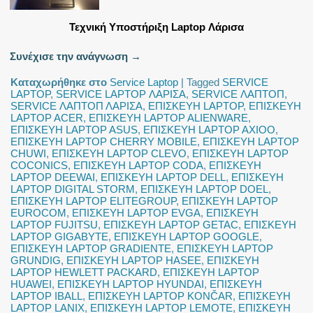
Τεχνική Υποστήριξη Laptop Λάρισα
Συνέχισε την ανάγνωση
→
Καταχωρήθηκε στο
Service Laptop
|
Tagged
SERVICE
LAPTOP
,
SERVICE LAPTOP ΛΑΡΙΣΑ
,
SERVICE ΛΑΠΤΟΠ
,
SERVICE ΛΑΠΤΟΠ ΛΑΡΙΣΑ
,
ΕΠΙΣΚΕΥΗ LAPTOP
,
ΕΠΙΣΚΕΥΗ
LAPTOP ACER
,
ΕΠΙΣΚΕΥΗ LAPTOP ALIENWARE
,
ΕΠΙΣΚΕΥΗ LAPTOP ASUS
,
ΕΠΙΣΚΕΥΗ LAPTOP AXIOO
,
ΕΠΙΣΚΕΥΗ LAPTOP CHERRY MOBILE
,
ΕΠΙΣΚΕΥΗ LAPTOP
CHUWI
,
ΕΠΙΣΚΕΥΗ LAPTOP CLEVO
,
ΕΠΙΣΚΕΥΗ LAPTOP
COCONICS
,
ΕΠΙΣΚΕΥΗ LAPTOP CODA
,
ΕΠΙΣΚΕΥΗ
LAPTOP DEEWAI
,
ΕΠΙΣΚΕΥΗ LAPTOP DELL
,
ΕΠΙΣΚΕΥΗ
LAPTOP DIGITAL STORM
,
ΕΠΙΣΚΕΥΗ LAPTOP DOEL
,
ΕΠΙΣΚΕΥΗ LAPTOP ELITEGROUP
,
ΕΠΙΣΚΕΥΗ LAPTOP
EUROCOM
,
ΕΠΙΣΚΕΥΗ LAPTOP EVGA
,
ΕΠΙΣΚΕΥΗ
LAPTOP FUJITSU
,
ΕΠΙΣΚΕΥΗ LAPTOP GETAC
,
ΕΠΙΣΚΕΥΗ
LAPTOP GIGABYTE
,
ΕΠΙΣΚΕΥΗ LAPTOP GOOGLE
,
ΕΠΙΣΚΕΥΗ LAPTOP GRADIENTE
,
ΕΠΙΣΚΕΥΗ LAPTOP
GRUNDIG
,
ΕΠΙΣΚΕΥΗ LAPTOP HASEE
,
ΕΠΙΣΚΕΥΗ
LAPTOP HEWLETT PACKARD
,
ΕΠΙΣΚΕΥΗ LAPTOP
HUAWEI
,
ΕΠΙΣΚΕΥΗ LAPTOP HYUNDAI
,
ΕΠΙΣΚΕΥΗ
LAPTOP IBALL
,
ΕΠΙΣΚΕΥΗ LAPTOP KONČAR
,
ΕΠΙΣΚΕΥΗ
LAPTOP LANIX
,
ΕΠΙΣΚΕΥΗ LAPTOP LEMOTE
,
ΕΠΙΣΚΕΥΗ