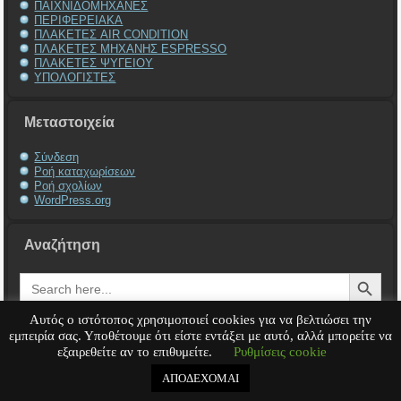
ΠΑΙΧΝΙΔΟΜΗΧΑΝΕΣ
ΠΕΡΙΦΕΡΕΙΑΚΑ
ΠΛΑΚΕΤΕΣ AIR CONDITION
ΠΛΑΚΕΤΕΣ ΜΗΧΑΝΗΣ ESPRESSO
ΠΛΑΚΕΤΕΣ ΨΥΓΕΙΟΥ
ΥΠΟΛΟΓΙΣΤΕΣ
Μεταστοιχεία
Σύνδεση
Ροή καταχωρίσεων
Ροή σχολίων
WordPress.org
Αναζήτηση
Search Button
Search
for:
Αυτός ο ιστότοπος χρησιμοποιεί cookies για να βελτιώσει την
εμπειρία σας. Υποθέτουμε ότι είστε εντάξει με αυτό, αλλά μπορείτε να
εξαιρεθείτε αν το επιθυμείτε.
Ρυθμίσεις cookie
Service Υπολογιστή
Service Laptop
Service Macbook
Service Περιφερειακά
Service
Παιχνιδομηχανές
Service Ηλεκτρονικά
ΑΠΟΔΕΧΟΜΑΙ
Copyright © 2008 - 2026
Tech-Team
All rights reserved.
.