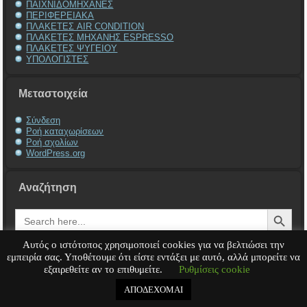
ΠΑΙΧΝΙΔΟΜΗΧΑΝΕΣ
ΠΕΡΙΦΕΡΕΙΑΚΑ
ΠΛΑΚΕΤΕΣ AIR CONDITION
ΠΛΑΚΕΤΕΣ ΜΗΧΑΝΗΣ ESPRESSO
ΠΛΑΚΕΤΕΣ ΨΥΓΕΙΟΥ
ΥΠΟΛΟΓΙΣΤΕΣ
Μεταστοιχεία
Σύνδεση
Ροή καταχωρίσεων
Ροή σχολίων
WordPress.org
Αναζήτηση
Search Button
Search
for:
Αυτός ο ιστότοπος χρησιμοποιεί cookies για να βελτιώσει την
εμπειρία σας. Υποθέτουμε ότι είστε εντάξει με αυτό, αλλά μπορείτε να
εξαιρεθείτε αν το επιθυμείτε.
Ρυθμίσεις cookie
Service Υπολογιστή
Service Laptop
Service Macbook
Service Περιφερειακά
Service
Παιχνιδομηχανές
Service Ηλεκτρονικά
ΑΠΟΔΕΧΟΜΑΙ
Copyright © 2008 - 2026
Tech-Team
All rights reserved.
.