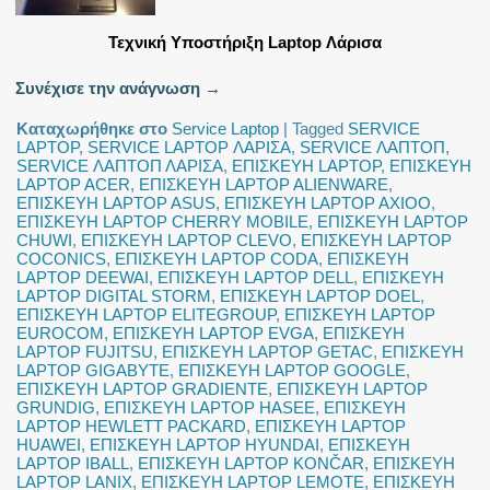
Τεχνική Υποστήριξη Laptop Λάρισα
Συνέχισε την ανάγνωση
→
Καταχωρήθηκε στο
Service Laptop
|
Tagged
SERVICE
LAPTOP
,
SERVICE LAPTOP ΛΑΡΙΣΑ
,
SERVICE ΛΑΠΤΟΠ
,
SERVICE ΛΑΠΤΟΠ ΛΑΡΙΣΑ
,
ΕΠΙΣΚΕΥΗ LAPTOP
,
ΕΠΙΣΚΕΥΗ
LAPTOP ACER
,
ΕΠΙΣΚΕΥΗ LAPTOP ALIENWARE
,
ΕΠΙΣΚΕΥΗ LAPTOP ASUS
,
ΕΠΙΣΚΕΥΗ LAPTOP AXIOO
,
ΕΠΙΣΚΕΥΗ LAPTOP CHERRY MOBILE
,
ΕΠΙΣΚΕΥΗ LAPTOP
CHUWI
,
ΕΠΙΣΚΕΥΗ LAPTOP CLEVO
,
ΕΠΙΣΚΕΥΗ LAPTOP
COCONICS
,
ΕΠΙΣΚΕΥΗ LAPTOP CODA
,
ΕΠΙΣΚΕΥΗ
LAPTOP DEEWAI
,
ΕΠΙΣΚΕΥΗ LAPTOP DELL
,
ΕΠΙΣΚΕΥΗ
LAPTOP DIGITAL STORM
,
ΕΠΙΣΚΕΥΗ LAPTOP DOEL
,
ΕΠΙΣΚΕΥΗ LAPTOP ELITEGROUP
,
ΕΠΙΣΚΕΥΗ LAPTOP
EUROCOM
,
ΕΠΙΣΚΕΥΗ LAPTOP EVGA
,
ΕΠΙΣΚΕΥΗ
LAPTOP FUJITSU
,
ΕΠΙΣΚΕΥΗ LAPTOP GETAC
,
ΕΠΙΣΚΕΥΗ
LAPTOP GIGABYTE
,
ΕΠΙΣΚΕΥΗ LAPTOP GOOGLE
,
ΕΠΙΣΚΕΥΗ LAPTOP GRADIENTE
,
ΕΠΙΣΚΕΥΗ LAPTOP
GRUNDIG
,
ΕΠΙΣΚΕΥΗ LAPTOP HASEE
,
ΕΠΙΣΚΕΥΗ
LAPTOP HEWLETT PACKARD
,
ΕΠΙΣΚΕΥΗ LAPTOP
HUAWEI
,
ΕΠΙΣΚΕΥΗ LAPTOP HYUNDAI
,
ΕΠΙΣΚΕΥΗ
LAPTOP IBALL
,
ΕΠΙΣΚΕΥΗ LAPTOP KONČAR
,
ΕΠΙΣΚΕΥΗ
LAPTOP LANIX
,
ΕΠΙΣΚΕΥΗ LAPTOP LEMOTE
,
ΕΠΙΣΚΕΥΗ