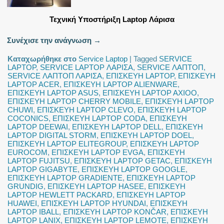
Τεχνική Υποστήριξη Laptop Λάρισα
Συνέχισε την ανάγνωση
→
Καταχωρήθηκε στο
Service Laptop
|
Tagged
SERVICE
LAPTOP
,
SERVICE LAPTOP ΛΑΡΙΣΑ
,
SERVICE ΛΑΠΤΟΠ
,
SERVICE ΛΑΠΤΟΠ ΛΑΡΙΣΑ
,
ΕΠΙΣΚΕΥΗ LAPTOP
,
ΕΠΙΣΚΕΥΗ
LAPTOP ACER
,
ΕΠΙΣΚΕΥΗ LAPTOP ALIENWARE
,
ΕΠΙΣΚΕΥΗ LAPTOP ASUS
,
ΕΠΙΣΚΕΥΗ LAPTOP AXIOO
,
ΕΠΙΣΚΕΥΗ LAPTOP CHERRY MOBILE
,
ΕΠΙΣΚΕΥΗ LAPTOP
CHUWI
,
ΕΠΙΣΚΕΥΗ LAPTOP CLEVO
,
ΕΠΙΣΚΕΥΗ LAPTOP
COCONICS
,
ΕΠΙΣΚΕΥΗ LAPTOP CODA
,
ΕΠΙΣΚΕΥΗ
LAPTOP DEEWAI
,
ΕΠΙΣΚΕΥΗ LAPTOP DELL
,
ΕΠΙΣΚΕΥΗ
LAPTOP DIGITAL STORM
,
ΕΠΙΣΚΕΥΗ LAPTOP DOEL
,
ΕΠΙΣΚΕΥΗ LAPTOP ELITEGROUP
,
ΕΠΙΣΚΕΥΗ LAPTOP
EUROCOM
,
ΕΠΙΣΚΕΥΗ LAPTOP EVGA
,
ΕΠΙΣΚΕΥΗ
LAPTOP FUJITSU
,
ΕΠΙΣΚΕΥΗ LAPTOP GETAC
,
ΕΠΙΣΚΕΥΗ
LAPTOP GIGABYTE
,
ΕΠΙΣΚΕΥΗ LAPTOP GOOGLE
,
ΕΠΙΣΚΕΥΗ LAPTOP GRADIENTE
,
ΕΠΙΣΚΕΥΗ LAPTOP
GRUNDIG
,
ΕΠΙΣΚΕΥΗ LAPTOP HASEE
,
ΕΠΙΣΚΕΥΗ
LAPTOP HEWLETT PACKARD
,
ΕΠΙΣΚΕΥΗ LAPTOP
HUAWEI
,
ΕΠΙΣΚΕΥΗ LAPTOP HYUNDAI
,
ΕΠΙΣΚΕΥΗ
LAPTOP IBALL
,
ΕΠΙΣΚΕΥΗ LAPTOP KONČAR
,
ΕΠΙΣΚΕΥΗ
LAPTOP LANIX
,
ΕΠΙΣΚΕΥΗ LAPTOP LEMOTE
,
ΕΠΙΣΚΕΥΗ