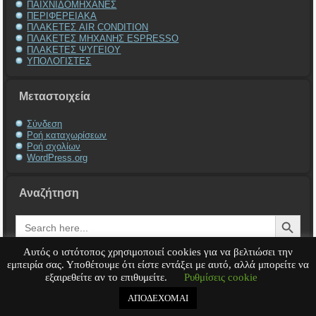
ΠΑΙΧΝΙΔΟΜΗΧΑΝΕΣ
ΠΕΡΙΦΕΡΕΙΑΚΑ
ΠΛΑΚΕΤΕΣ AIR CONDITION
ΠΛΑΚΕΤΕΣ ΜΗΧΑΝΗΣ ESPRESSO
ΠΛΑΚΕΤΕΣ ΨΥΓΕΙΟΥ
ΥΠΟΛΟΓΙΣΤΕΣ
Μεταστοιχεία
Σύνδεση
Ροή καταχωρίσεων
Ροή σχολίων
WordPress.org
Αναζήτηση
Search Button
Search
for:
Αυτός ο ιστότοπος χρησιμοποιεί cookies για να βελτιώσει την
εμπειρία σας. Υποθέτουμε ότι είστε εντάξει με αυτό, αλλά μπορείτε να
εξαιρεθείτε αν το επιθυμείτε.
Ρυθμίσεις cookie
Service Υπολογιστή
Service Laptop
Service Macbook
Service Περιφερειακά
Service
Παιχνιδομηχανές
Service Ηλεκτρονικά
ΑΠΟΔΕΧΟΜΑΙ
Copyright © 2008 - 2026
Tech-Team
All rights reserved.
.