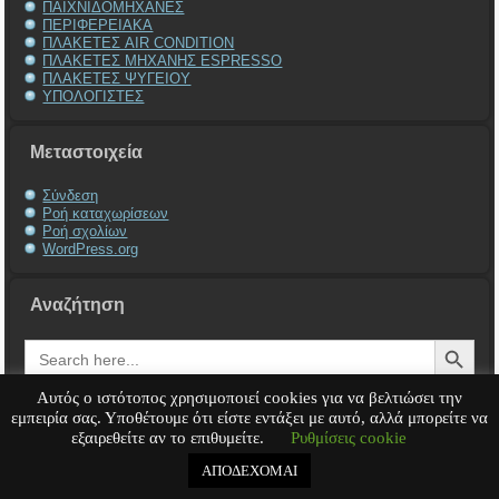
ΠΑΙΧΝΙΔΟΜΗΧΑΝΕΣ
ΠΕΡΙΦΕΡΕΙΑΚΑ
ΠΛΑΚΕΤΕΣ AIR CONDITION
ΠΛΑΚΕΤΕΣ ΜΗΧΑΝΗΣ ESPRESSO
ΠΛΑΚΕΤΕΣ ΨΥΓΕΙΟΥ
ΥΠΟΛΟΓΙΣΤΕΣ
Μεταστοιχεία
Σύνδεση
Ροή καταχωρίσεων
Ροή σχολίων
WordPress.org
Αναζήτηση
Search Button
Search
for:
Αυτός ο ιστότοπος χρησιμοποιεί cookies για να βελτιώσει την
εμπειρία σας. Υποθέτουμε ότι είστε εντάξει με αυτό, αλλά μπορείτε να
εξαιρεθείτε αν το επιθυμείτε.
Ρυθμίσεις cookie
Service Υπολογιστή
Service Laptop
Service Macbook
Service Περιφερειακά
Service
Παιχνιδομηχανές
Service Ηλεκτρονικά
ΑΠΟΔΕΧΟΜΑΙ
Copyright © 2008 - 2026
Tech-Team
All rights reserved.
.