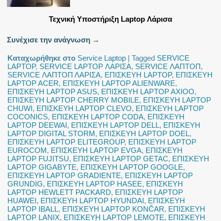
Τεχνική Υποστήριξη Laptop Λάρισα
Συνέχισε την ανάγνωση
→
Καταχωρήθηκε στο
Service Laptop
|
Tagged
SERVICE
LAPTOP
,
SERVICE LAPTOP ΛΑΡΙΣΑ
,
SERVICE ΛΑΠΤΟΠ
,
SERVICE ΛΑΠΤΟΠ ΛΑΡΙΣΑ
,
ΕΠΙΣΚΕΥΗ LAPTOP
,
ΕΠΙΣΚΕΥΗ
LAPTOP ACER
,
ΕΠΙΣΚΕΥΗ LAPTOP ALIENWARE
,
ΕΠΙΣΚΕΥΗ LAPTOP ASUS
,
ΕΠΙΣΚΕΥΗ LAPTOP AXIOO
,
ΕΠΙΣΚΕΥΗ LAPTOP CHERRY MOBILE
,
ΕΠΙΣΚΕΥΗ LAPTOP
CHUWI
,
ΕΠΙΣΚΕΥΗ LAPTOP CLEVO
,
ΕΠΙΣΚΕΥΗ LAPTOP
COCONICS
,
ΕΠΙΣΚΕΥΗ LAPTOP CODA
,
ΕΠΙΣΚΕΥΗ
LAPTOP DEEWAI
,
ΕΠΙΣΚΕΥΗ LAPTOP DELL
,
ΕΠΙΣΚΕΥΗ
LAPTOP DIGITAL STORM
,
ΕΠΙΣΚΕΥΗ LAPTOP DOEL
,
ΕΠΙΣΚΕΥΗ LAPTOP ELITEGROUP
,
ΕΠΙΣΚΕΥΗ LAPTOP
EUROCOM
,
ΕΠΙΣΚΕΥΗ LAPTOP EVGA
,
ΕΠΙΣΚΕΥΗ
LAPTOP FUJITSU
,
ΕΠΙΣΚΕΥΗ LAPTOP GETAC
,
ΕΠΙΣΚΕΥΗ
LAPTOP GIGABYTE
,
ΕΠΙΣΚΕΥΗ LAPTOP GOOGLE
,
ΕΠΙΣΚΕΥΗ LAPTOP GRADIENTE
,
ΕΠΙΣΚΕΥΗ LAPTOP
GRUNDIG
,
ΕΠΙΣΚΕΥΗ LAPTOP HASEE
,
ΕΠΙΣΚΕΥΗ
LAPTOP HEWLETT PACKARD
,
ΕΠΙΣΚΕΥΗ LAPTOP
HUAWEI
,
ΕΠΙΣΚΕΥΗ LAPTOP HYUNDAI
,
ΕΠΙΣΚΕΥΗ
LAPTOP IBALL
,
ΕΠΙΣΚΕΥΗ LAPTOP KONČAR
,
ΕΠΙΣΚΕΥΗ
LAPTOP LANIX
,
ΕΠΙΣΚΕΥΗ LAPTOP LEMOTE
,
ΕΠΙΣΚΕΥΗ