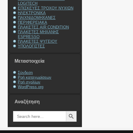
LOGITECH
ΕΠΙΣΚΕΥΕΣ ΤΡΟΧΟΥ ΝΥΧΙΩΝ
ΗΛΕΚΤΡΟΝΙΚΑ
ΠΑΙΧΝΙΔΟΜΗΧΑΝΕΣ
ΠΕΡΙΦΕΡΕΙΑΚΑ
ΠΛΑΚΕΤΕΣ AIR CONDITION
ΠΛΑΚΕΤΕΣ ΜΗΧΑΝΗΣ
ESPRESSO
ΠΛΑΚΕΤΕΣ ΨΥΓΕΙΟΥ
ΥΠΟΛΟΓΙΣΤΕΣ
Μεταστοιχεία
Σύνδεση
Ροή καταχωρίσεων
Ροή σχολίων
WordPress.org
Αναζήτηση
Search Button
Search
for: