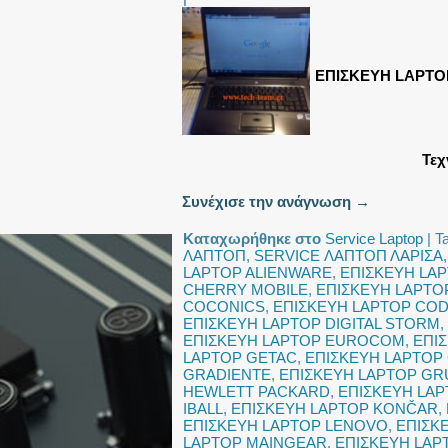
ΕΠΙΣΚΕΥΗ LAPTO
Τεχ
Συνέχισε την ανάγνωση
→
Καταχωρήθηκε στο
Service Laptop
|
T
ΛΑΠΤΟΠ
,
SERVICE ΛΑΠΤΟΠ ΛΑΡΙΣΑ
LAPTOP ALIENWARE
,
ΕΠΙΣΚΕΥΗ LA
CHERRY MOBILE
,
ΕΠΙΣΚΕΥΗ LAPTO
COCONICS
,
ΕΠΙΣΚΕΥΗ LAPTOP CO
ΕΠΙΣΚΕΥΗ LAPTOP DIGITAL STORM
,
ΕΠΙΣΚΕΥΗ LAPTOP EUROCOM
,
ΕΠΙ
LAPTOP GETAC
,
ΕΠΙΣΚΕΥΗ LAPTOP
GRADIENTE
,
ΕΠΙΣΚΕΥΗ LAPTOP GR
HEWLETT PACKARD
,
ΕΠΙΣΚΕΥΗ LAP
IBALL
,
ΕΠΙΣΚΕΥΗ LAPTOP KONČAR
,
ΕΠΙΣΚΕΥΗ LAPTOP LENOVO
,
ΕΠΙΣΚ
LAPTOP MAINGEAR
,
ΕΠΙΣΚΕΥΗ LAP