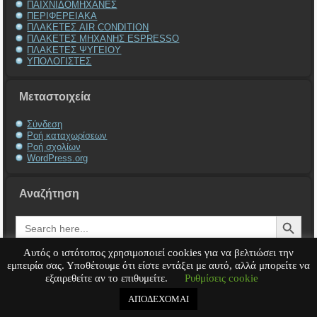
ΠΑΙΧΝΙΔΟΜΗΧΑΝΕΣ
ΠΕΡΙΦΕΡΕΙΑΚΑ
ΠΛΑΚΕΤΕΣ AIR CONDITION
ΠΛΑΚΕΤΕΣ ΜΗΧΑΝΗΣ ESPRESSO
ΠΛΑΚΕΤΕΣ ΨΥΓΕΙΟΥ
ΥΠΟΛΟΓΙΣΤΕΣ
Μεταστοιχεία
Σύνδεση
Ροή καταχωρίσεων
Ροή σχολίων
WordPress.org
Αναζήτηση
Search Button
Search
for:
Αυτός ο ιστότοπος χρησιμοποιεί cookies για να βελτιώσει την
εμπειρία σας. Υποθέτουμε ότι είστε εντάξει με αυτό, αλλά μπορείτε να
εξαιρεθείτε αν το επιθυμείτε.
Ρυθμίσεις cookie
Service Υπολογιστή
Service Laptop
Service Macbook
Service Περιφερειακά
Service
Παιχνιδομηχανές
Service Ηλεκτρονικά
ΑΠΟΔΕΧΟΜΑΙ
Copyright © 2008 - 2026
Tech-Team
All rights reserved.
.