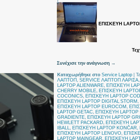
ΕΠΙΣΚΕΥΗ LAPTO
Τεχ
Συνέχισε την ανάγνωση
→
Καταχωρήθηκε στο
Service Laptop
|
T
ΛΑΠΤΟΠ
,
SERVICE ΛΑΠΤΟΠ ΛΑΡΙΣΑ
LAPTOP ALIENWARE
,
ΕΠΙΣΚΕΥΗ LA
CHERRY MOBILE
,
ΕΠΙΣΚΕΥΗ LAPTO
COCONICS
,
ΕΠΙΣΚΕΥΗ LAPTOP CO
ΕΠΙΣΚΕΥΗ LAPTOP DIGITAL STORM
,
ΕΠΙΣΚΕΥΗ LAPTOP EUROCOM
,
ΕΠΙ
LAPTOP GETAC
,
ΕΠΙΣΚΕΥΗ LAPTOP
GRADIENTE
,
ΕΠΙΣΚΕΥΗ LAPTOP GR
HEWLETT PACKARD
,
ΕΠΙΣΚΕΥΗ LAP
IBALL
,
ΕΠΙΣΚΕΥΗ LAPTOP KONČAR
,
ΕΠΙΣΚΕΥΗ LAPTOP LENOVO
,
ΕΠΙΣΚ
LAPTOP MAINGEAR
,
ΕΠΙΣΚΕΥΗ LAP