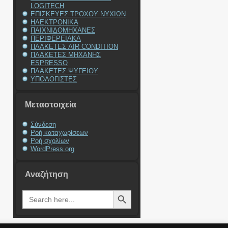
LOGITECH
ΕΠΙΣΚΕΥΕΣ ΤΡΟΧΟΥ ΝΥΧΙΩΝ
ΗΛΕΚΤΡΟΝΙΚΑ
ΠΑΙΧΝΙΔΟΜΗΧΑΝΕΣ
ΠΕΡΙΦΕΡΕΙΑΚΑ
ΠΛΑΚΕΤΕΣ AIR CONDITION
ΠΛΑΚΕΤΕΣ ΜΗΧΑΝΗΣ
ESPRESSO
ΠΛΑΚΕΤΕΣ ΨΥΓΕΙΟΥ
ΥΠΟΛΟΓΙΣΤΕΣ
Μεταστοιχεία
Σύνδεση
Ροή καταχωρίσεων
Ροή σχολίων
WordPress.org
Αναζήτηση
Search Button
Search
for: