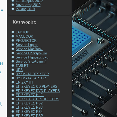
Σεπτέμβριος 2019
Αύγουστος 2019
Ιούλιος 2019
ΣΕ
Kατηγορίες
LAPTOP
MACBOOK
PROJECTOR
Service Laptop
Service MacBook
Service Ηλεκτρονικά
Service Περιφερειακά
Service Υπολογιστή
ΥΗ
TABLET
UPS
M
,
ΒΥΣΜΑΤΑ DESKTOP
ΒΥΣΜΑΤΑ LAPTOP
ΕΝΙΣΧΥΤΗ
,
ΕΠΙΣΚΕΥΕΣ CD PLAYERS
ΕΠΙΣΚΕΥΕΣ DVD PLAYERS
P
ΕΠΙΣΚΕΥΕΣ HI-FI
ΕΠΙΣΚΕΥΕΣ PROJECTORS
ΕΠΙΣΚΕΥΕΣ PS2
N
,
ΕΠΙΣΚΕΥΕΣ PS3
ΕΠΙΣΚΕΥΕΣ PS4
ΕΠΙΣΚΕΥΕΣ PSP