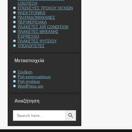
LOGITECH
ΕΠΙΣΚΕΥΕΣ ΤΡΟΧΟΥ ΝΥΧΙΩΝ
ΗΛΕΚΤΡΟΝΙΚΑ
ΠΑΙΧΝΙΔΟΜΗΧΑΝΕΣ
ΠΕΡΙΦΕΡΕΙΑΚΑ
ΠΛΑΚΕΤΕΣ AIR CONDITION
ΠΛΑΚΕΤΕΣ ΜΗΧΑΝΗΣ
ESPRESSO
ΠΛΑΚΕΤΕΣ ΨΥΓΕΙΟΥ
ΥΠΟΛΟΓΙΣΤΕΣ
Μεταστοιχεία
Σύνδεση
Ροή καταχωρίσεων
Ροή σχολίων
WordPress.org
Αναζήτηση
Search Button
Search
for: