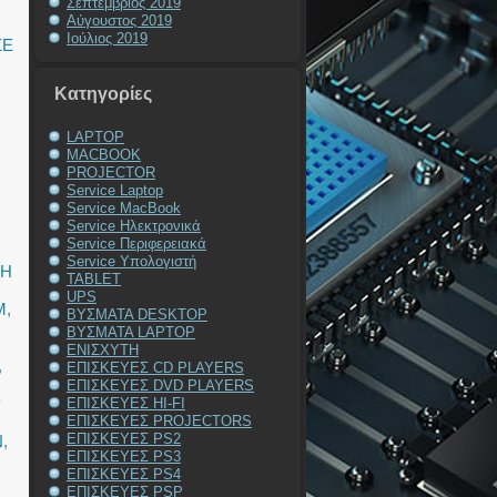
Σεπτέμβριος 2019
Αύγουστος 2019
Ιούλιος 2019
ΣΕ
Kατηγορίες
LAPTOP
MACBOOK
PROJECTOR
Service Laptop
Service MacBook
Service Ηλεκτρονικά
Service Περιφερειακά
Service Υπολογιστή
ΥΗ
TABLET
UPS
M
,
ΒΥΣΜΑΤΑ DESKTOP
ΒΥΣΜΑΤΑ LAPTOP
ΕΝΙΣΧΥΤΗ
,
ΕΠΙΣΚΕΥΕΣ CD PLAYERS
ΕΠΙΣΚΕΥΕΣ DVD PLAYERS
P
ΕΠΙΣΚΕΥΕΣ HI-FI
ΕΠΙΣΚΕΥΕΣ PROJECTORS
ΕΠΙΣΚΕΥΕΣ PS2
N
,
ΕΠΙΣΚΕΥΕΣ PS3
ΕΠΙΣΚΕΥΕΣ PS4
ΕΠΙΣΚΕΥΕΣ PSP