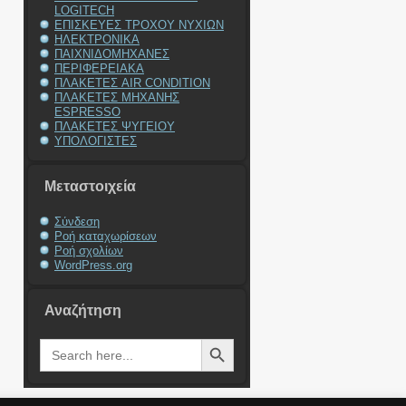
LOGITECH
ΕΠΙΣΚΕΥΕΣ ΤΡΟΧΟΥ ΝΥΧΙΩΝ
ΗΛΕΚΤΡΟΝΙΚΑ
ΠΑΙΧΝΙΔΟΜΗΧΑΝΕΣ
ΠΕΡΙΦΕΡΕΙΑΚΑ
ΠΛΑΚΕΤΕΣ AIR CONDITION
ΠΛΑΚΕΤΕΣ ΜΗΧΑΝΗΣ
ESPRESSO
ΠΛΑΚΕΤΕΣ ΨΥΓΕΙΟΥ
ΥΠΟΛΟΓΙΣΤΕΣ
Μεταστοιχεία
Σύνδεση
Ροή καταχωρίσεων
Ροή σχολίων
WordPress.org
Αναζήτηση
Search Button
Search
for: