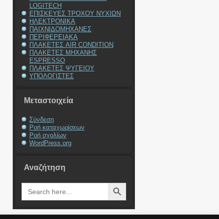
LOGITECH
ΕΠΙΣΚΕΥΕΣ ΤΡΟΧΟΥ ΝΥΧΙΩΝ
ΗΛΕΚΤΡΟΝΙΚΑ
ΠΑΙΧΝΙΔΟΜΗΧΑΝΕΣ
ΠΕΡΙΦΕΡΕΙΑΚΑ
ΠΛΑΚΕΤΕΣ AIR CONDITION
ΠΛΑΚΕΤΕΣ ΜΗΧΑΝΗΣ
ESPRESSO
ΠΛΑΚΕΤΕΣ ΨΥΓΕΙΟΥ
ΥΠΟΛΟΓΙΣΤΕΣ
Μεταστοιχεία
Σύνδεση
Ροή καταχωρίσεων
Ροή σχολίων
WordPress.org
Αναζήτηση
Search Button
Search
for: