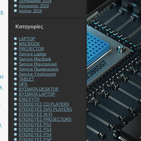
Σεπτέμβριος 2019
Αύγουστος 2019
Ιούλιος 2019
ΣΕ
Kατηγορίες
LAPTOP
MACBOOK
PROJECTOR
Service Laptop
Service MacBook
Service Ηλεκτρονικά
Service Περιφερειακά
Service Υπολογιστή
ΥΗ
TABLET
UPS
M
,
ΒΥΣΜΑΤΑ DESKTOP
ΒΥΣΜΑΤΑ LAPTOP
ΕΝΙΣΧΥΤΗ
,
ΕΠΙΣΚΕΥΕΣ CD PLAYERS
ΕΠΙΣΚΕΥΕΣ DVD PLAYERS
P
ΕΠΙΣΚΕΥΕΣ HI-FI
ΕΠΙΣΚΕΥΕΣ PROJECTORS
ΕΠΙΣΚΕΥΕΣ PS2
N
,
ΕΠΙΣΚΕΥΕΣ PS3
ΕΠΙΣΚΕΥΕΣ PS4
ΕΠΙΣΚΕΥΕΣ PSP