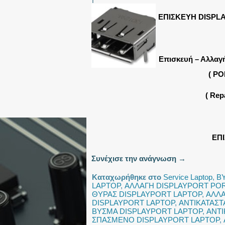
ΕΠΙΣΚΕΥΗ DISPL
Επισκευή – Αλλαγ
( PO
( Re
ΕΠ
Συνέχισε την ανάγνωση
→
Καταχωρήθηκε στο
Service Laptop
,
Β
LAPTOP
,
ΑΛΛΑΓΗ DISPLAYPORT PO
ΘΥΡΑΣ DISPLAYPORT LAPTOP
,
ΑΛΛΑ
DISPLAYPORT LAPTOP
,
ΑΝΤΙΚΑΤΑΣΤ
ΒΥΣΜΑ DISPLAYPORT LAPTOP
,
ΑΝΤΙ
ΣΠΑΣΜΕΝΟ DISPLAYPORT LAPTOP
,