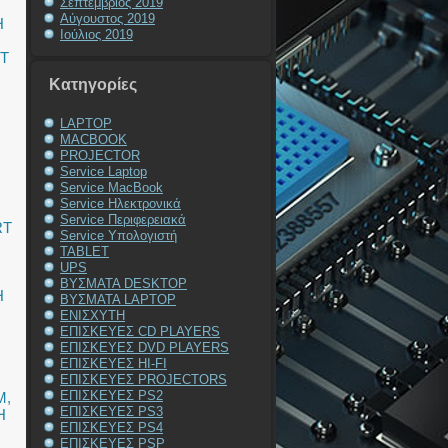
Σεπτέμβριος 2019
Αύγουστος 2019
Η
Ιούλιος 2019
T
Kατηγορίες
LAPTOP
MACBOOK
PROJECTOR
Service Laptop
Service MacBook
Service Ηλεκτρονικά
Service Περιφερειακά
RT
Service Υπολογιστή
TABLET
UPS
ΒΥΣΜΑΤΑ DESKTOP
Η
ΒΥΣΜΑΤΑ LAPTOP
ΕΝΙΣΧΥΤΗ
ΕΠΙΣΚΕΥΕΣ CD PLAYERS
ΕΠΙΣΚΕΥΕΣ DVD PLAYERS
ΕΠΙΣΚΕΥΕΣ HI-FI
ΕΠΙΣΚΕΥΕΣ PROJECTORS
ΕΠΙΣΚΕΥΕΣ PS2
M
,
ΕΠΙΣΚΕΥΕΣ PS3
Η
ΕΠΙΣΚΕΥΕΣ PS4
ΕΠΙΣΚΕΥΕΣ PSP