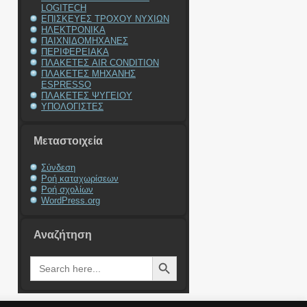
LOGITECH
ΕΠΙΣΚΕΥΕΣ ΤΡΟΧΟΥ ΝΥΧΙΩΝ
ΗΛΕΚΤΡΟΝΙΚΑ
ΠΑΙΧΝΙΔΟΜΗΧΑΝΕΣ
ΠΕΡΙΦΕΡΕΙΑΚΑ
ΠΛΑΚΕΤΕΣ AIR CONDITION
ΠΛΑΚΕΤΕΣ ΜΗΧΑΝΗΣ
ESPRESSO
ΠΛΑΚΕΤΕΣ ΨΥΓΕΙΟΥ
ΥΠΟΛΟΓΙΣΤΕΣ
Μεταστοιχεία
Σύνδεση
Ροή καταχωρίσεων
Ροή σχολίων
WordPress.org
Αναζήτηση
Search Button
Search
for: