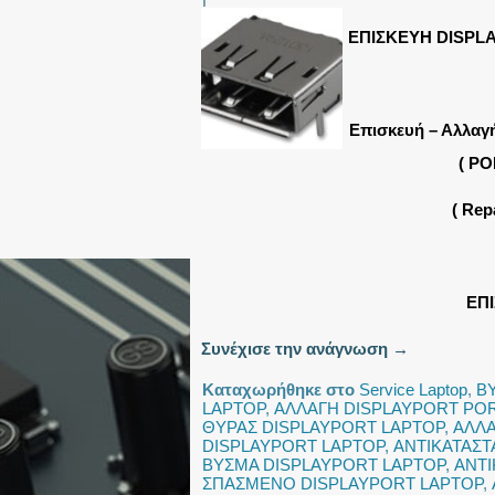
ΕΠΙΣΚΕΥΗ DISPL
Επισκευή – Αλλαγ
( PO
( Re
ΕΠ
Συνέχισε την ανάγνωση
→
Καταχωρήθηκε στο
Service Laptop
,
Β
LAPTOP
,
ΑΛΛΑΓΗ DISPLAYPORT PO
ΘΥΡΑΣ DISPLAYPORT LAPTOP
,
ΑΛΛΑ
DISPLAYPORT LAPTOP
,
ΑΝΤΙΚΑΤΑΣΤ
ΒΥΣΜΑ DISPLAYPORT LAPTOP
,
ΑΝΤΙ
ΣΠΑΣΜΕΝΟ DISPLAYPORT LAPTOP
,