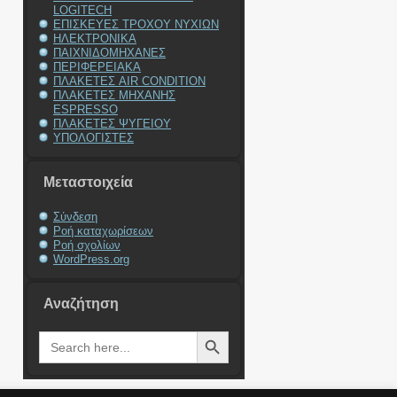
LOGITECH
ΕΠΙΣΚΕΥΕΣ ΤΡΟΧΟΥ ΝΥΧΙΩΝ
ΗΛΕΚΤΡΟΝΙΚΑ
ΠΑΙΧΝΙΔΟΜΗΧΑΝΕΣ
ΠΕΡΙΦΕΡΕΙΑΚΑ
ΠΛΑΚΕΤΕΣ AIR CONDITION
ΠΛΑΚΕΤΕΣ ΜΗΧΑΝΗΣ
ESPRESSO
ΠΛΑΚΕΤΕΣ ΨΥΓΕΙΟΥ
ΥΠΟΛΟΓΙΣΤΕΣ
Μεταστοιχεία
Σύνδεση
Ροή καταχωρίσεων
Ροή σχολίων
WordPress.org
Αναζήτηση
Search Button
Search
for: