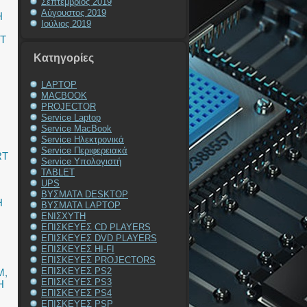
Σεπτέμβριος 2019
Αύγουστος 2019
Η
Ιούλιος 2019
T
Kατηγορίες
LAPTOP
MACBOOK
PROJECTOR
Service Laptop
Service MacBook
Service Ηλεκτρονικά
Service Περιφερειακά
RT
Service Υπολογιστή
TABLET
UPS
ΒΥΣΜΑΤΑ DESKTOP
Η
ΒΥΣΜΑΤΑ LAPTOP
ΕΝΙΣΧΥΤΗ
ΕΠΙΣΚΕΥΕΣ CD PLAYERS
ΕΠΙΣΚΕΥΕΣ DVD PLAYERS
ΕΠΙΣΚΕΥΕΣ HI-FI
ΕΠΙΣΚΕΥΕΣ PROJECTORS
ΕΠΙΣΚΕΥΕΣ PS2
M
,
ΕΠΙΣΚΕΥΕΣ PS3
Η
ΕΠΙΣΚΕΥΕΣ PS4
ΕΠΙΣΚΕΥΕΣ PSP