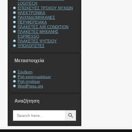
LOGITECH
ΕΠΙΣΚΕΥΕΣ ΤΡΟΧΟΥ ΝΥΧΙΩΝ
ΗΛΕΚΤΡΟΝΙΚΑ
ΠΑΙΧΝΙΔΟΜΗΧΑΝΕΣ
ΠΕΡΙΦΕΡΕΙΑΚΑ
ΠΛΑΚΕΤΕΣ AIR CONDITION
ΠΛΑΚΕΤΕΣ ΜΗΧΑΝΗΣ
ESPRESSO
ΠΛΑΚΕΤΕΣ ΨΥΓΕΙΟΥ
ΥΠΟΛΟΓΙΣΤΕΣ
Μεταστοιχεία
Σύνδεση
Ροή καταχωρίσεων
Ροή σχολίων
WordPress.org
Αναζήτηση
Search Button
Search
for: